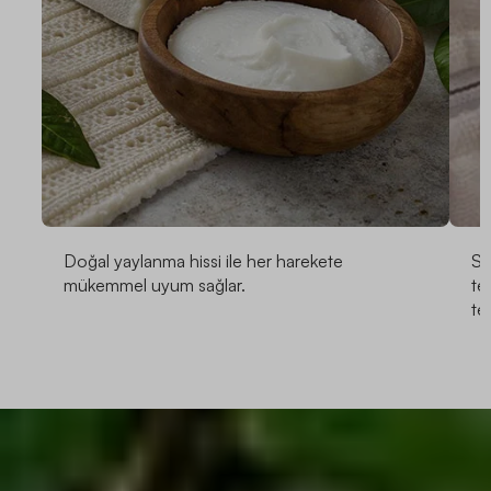
Doğal yaylanma hissi ile her harekete
Sa
mükemmel uyum sağlar.
te
te