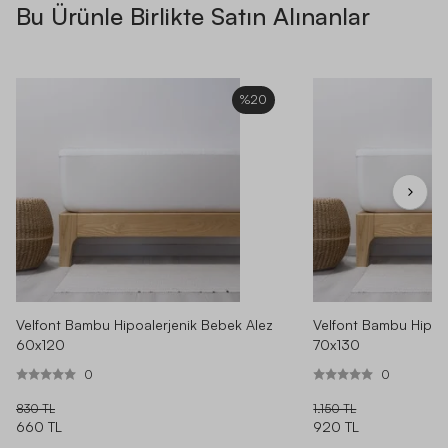
Bu Ürünle Birlikte Satın Alınanlar
%20
Velfont Bambu Hipoalerjenik Bebek Alez
Velfont Bambu Hipoa
60x120
70x130
0
0
830 TL
1.150 TL
660 TL
920 TL