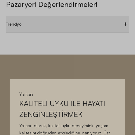
Pazaryeri Değerlendirmeleri
Trendyol
ÜRÜN YORUMLARI
ÜRÜN SORULARI
BU ÜRÜN IÇIN HENÜZ DEĞERLENDIRME BULUNMUYOR.
Yatsan
KALİTELİ UYKU İLE HAYATI
ZENGİNLEŞTİRMEK
Yatsan olarak, kaliteli uyku deneyiminin yaşam
kalitesini doğrudan etkilediğine inanıyoruz. Üst