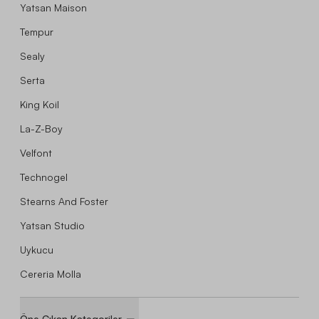
Yatsan Maison
Tempur
Sealy
Serta
King Koil
La-Z-Boy
Velfont
Technogel
Stearns And Foster
Yatsan Studio
Uykucu
Cereria Molla
Öne Çıkan Kategoriler