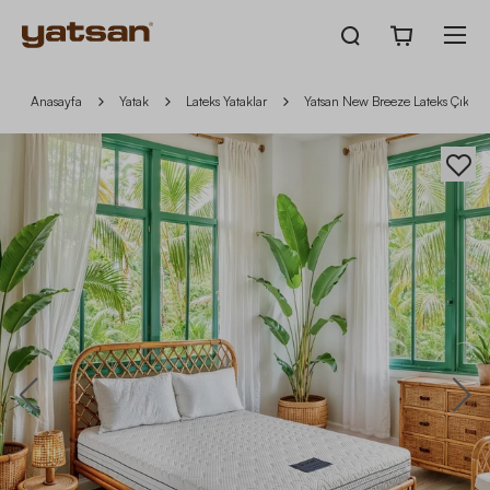
Anasayfa
Yatak
Lateks Yataklar
Yatsan New Breeze Lateks Çıkarılabi