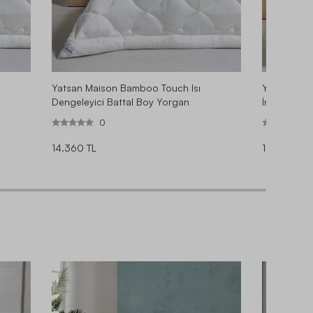
Yatsan Maison Bamboo Touch Isı
Yatsan Mai
Dengeleyici Battal Boy Yorgan
İnce Yorga
0
14.360 TL
10.330 TL