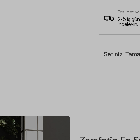
Teslimat ve
2-5 iş günü
inceleyin.
Setinizi Tam
Zarafetin En S