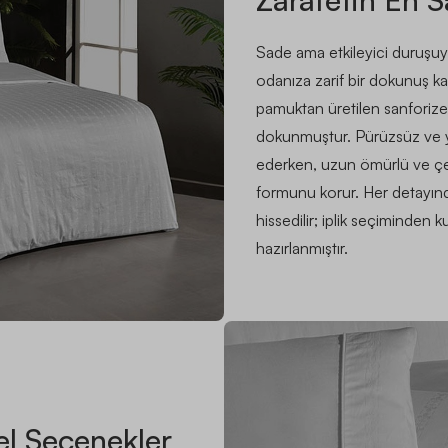
Sade ama etkileyici duruşu
odanıza zarif bir dokunuş k
pamuktan üretilen sanforize k
dokunmuştur. Pürüzsüz ve 
ederken, uzun ömürlü ve çek
formunu korur. Her detayı
hissedilir; iplik seçiminden
hazırlanmıştır.
el Seçenekler