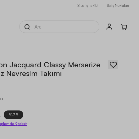
Sipariş Takibi
Satış Noktaları
on Jacquard Classy Merserize
z Nevresim Takımı
on
L
%35
oplamda
9
taksit