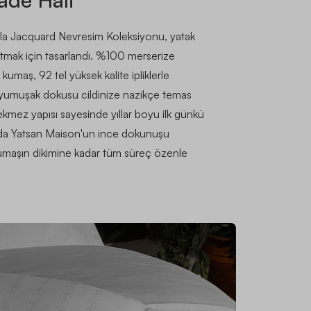
yla Jacquard Nevresim Koleksiyonu, yatak
atmak için tasarlandı. %100 merserize
umaş, 92 tel yüksek kalite ipliklerle
yumuşak dokusu cildinize nazikçe temas
mez yapısı sayesinde yıllar boyu ilk günkü
nda Yatsan Maison'un ince dokunuşu
 kumaşın dikimine kadar tüm süreç özenle