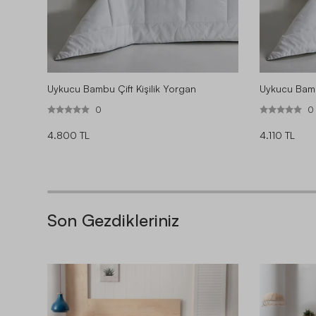
Uykucu Bambu Çift Kişilik Yorgan
Uykucu Bamb
0
0
4.800 TL
4.110 TL
Son Gezdikleriniz