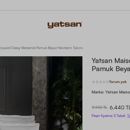
acquard Classy Merserize Pamuk Beyaz Nevresim Takımı
Yatsan Mais
Pamuk Beya
Yorum yok
Marka:
Yatsan Mais
6.440 T
9.910 TL
Peşin fiyatına 3 Taksit,
T