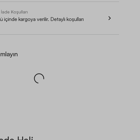
 İade Koşulları
 içinde kargoya verilir. Detaylı koşulları
amlayın
ade Hali