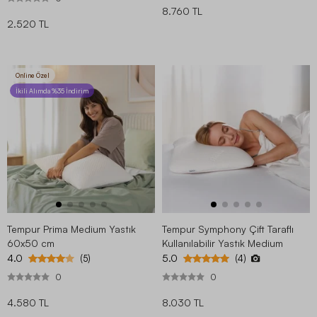
8.760 TL
2.520 TL
Online Özel
İkili Alımda %35 İndirim
Tempur Prima Medium Yastık
Tempur Symphony Çift Taraflı
60x50 cm
Kullanılabilir Yastık Medium
4.0
5.0
(5)
(4)
0
0
4.580 TL
8.030 TL