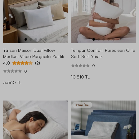
Yatsan Maison Dual Pillow
Tempur Comfort Pureclean Orta
Medium Visco Parçacıklı Yastık
Sert-Sert Yastık
4.0
(2)
0
0
10.810 TL
3.560 TL
Online Özel