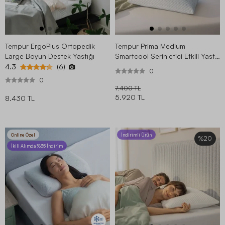
Tempur ErgoPlus Ortopedik
Tempur Prima Medium
Large Boyun Destek Yastığı
Smartcool Serinletici Etkili Yastık
50x70 cm
4.3
(6)
0
0
7.400 TL
5.920 TL
8.430 TL
Online Özel
İndirimli Ürün
%20
İkili Alımda %35 İndirim