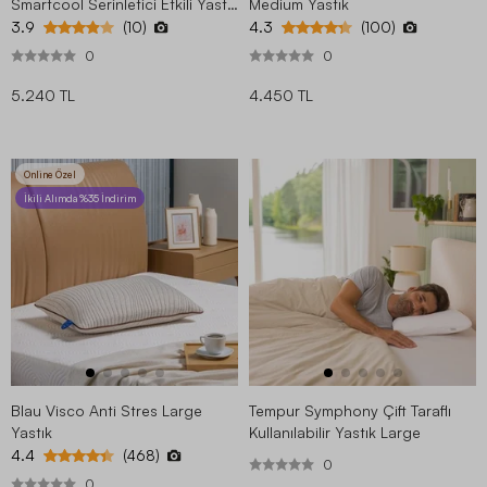
Smartcool Serinletici Etkili Yastık
Medium Yastık
60x50 cm
3.9
4.3
(10)
(100)
0
0
5.240 TL
4.450 TL
Online Özel
İkili Alımda %35 İndirim
Blau Visco Anti Stres Large
Tempur Symphony Çift Taraflı
Yastık
Kullanılabilir Yastık Large
4.4
(468)
0
0