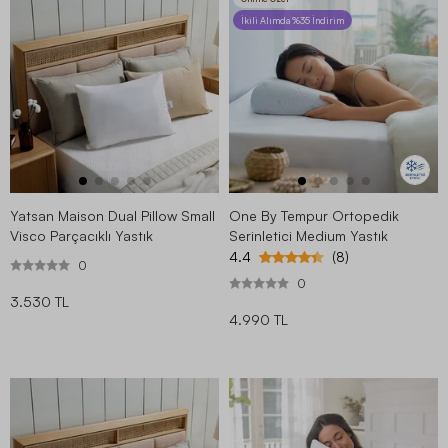
İkili Alımda %35 İndirim
Yatsan Maison Dual Pillow Small
One By Tempur Ortopedik
Visco Parçacıklı Yastık
Serinletici Medium Yastık
4.4
(8)
0
0
3.530 TL
4.990 TL