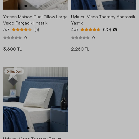
Yatsan Maison Dual Pillow Large
Uykucu Visco Therapy Anatomik
Visco Parçacıklı Yastık
Yastık
3.7
4.5
(3)
(20)
0
0
3.600 TL
2.260 TL
Online Özel
Uykucu Visco Therapy Boyun