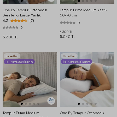
One By Tempur Ortopedik
Tempur Prima Medium Yastık
Serinletici Large Yastık
50x70 cm
4.3
(7)
0
0
6.300 TL
5.040 TL
5.300 TL
Online Özel
Online Özel
İkili Alımda %35 İndirim
İkili Alımda %35 İndirim
Tempur Prima Medium
One By Tempur Ortopedik