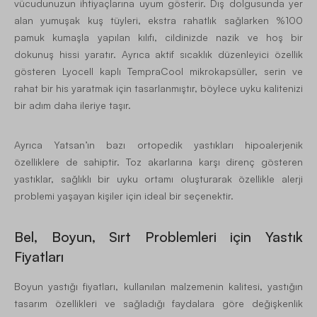
vücudunuzun ihtiyaçlarına uyum gösterir. Dış dolgusunda yer
alan yumuşak kuş tüyleri, ekstra rahatlık sağlarken %100
pamuk kumaşla yapılan kılıfı, cildinizde nazik ve hoş bir
dokunuş hissi yaratır. Ayrıca aktif sıcaklık düzenleyici özellik
gösteren Lyocell kaplı TempraCool mikrokapsüller, serin ve
rahat bir his yaratmak için tasarlanmıştır, böylece uyku kalitenizi
bir adım daha ileriye taşır.
Ayrıca Yatsan’ın bazı ortopedik yastıkları hipoalerjenik
özelliklere de sahiptir. Toz akarlarına karşı direnç gösteren
yastıklar, sağlıklı bir uyku ortamı oluşturarak özellikle alerji
problemi yaşayan kişiler için ideal bir seçenektir.
Bel, Boyun, Sırt Problemleri için Yastık
Fiyatları
Boyun yastığı fiyatları, kullanılan malzemenin kalitesi, yastığın
tasarım özellikleri ve sağladığı faydalara göre değişkenlik