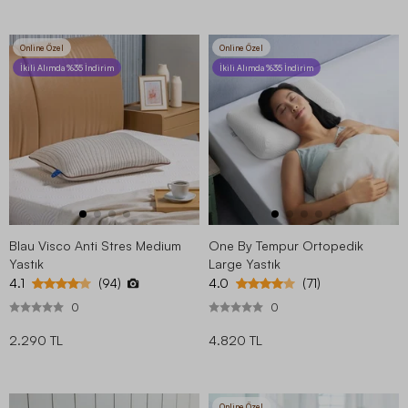
Online Özel
Online Özel
İkili Alımda %35 İndirim
İkili Alımda %35 İndirim
Blau Visco Anti Stres Medium
One By Tempur Ortopedik
Yastık
Large Yastık
4.1
4.0
(94)
(71)
0
0
2.290 TL
4.820 TL
Online Özel