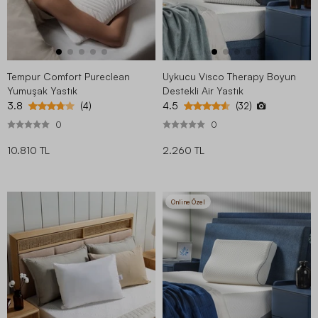
Tempur Comfort Pureclean
Uykucu Visco Therapy Boyun
Yumuşak Yastık
Destekli Air Yastık
3.8
4.5
(4)
(32)
0
0
10.810 TL
2.260 TL
Online Özel