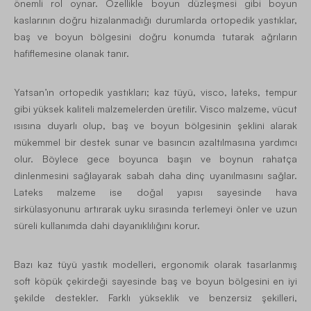
önemli rol oynar. Özellikle boyun düzleşmesi gibi boyun
kaslarının doğru hizalanmadığı durumlarda ortopedik yastıklar,
baş ve boyun bölgesini doğru konumda tutarak ağrıların
hafiflemesine olanak tanır.
Yatsan’ın ortopedik yastıkları; kaz tüyü, visco, lateks, tempur
gibi yüksek kaliteli malzemelerden üretilir.
Visco malzeme
, vücut
ısısına duyarlı olup, baş ve boyun bölgesinin şeklini alarak
mükemmel bir destek sunar ve basıncın azaltılmasına yardımcı
olur. Böylece gece boyunca başın ve boynun rahatça
dinlenmesini sağlayarak sabah daha dinç uyanılmasını sağlar.
Lateks malzeme
ise doğal yapısı sayesinde hava
sirkülasyonunu artırarak uyku sırasında terlemeyi önler ve uzun
süreli kullanımda dahi dayanıklılığını korur.
Bazı kaz tüyü yastık modelleri, ergonomik olarak tasarlanmış
soft köpük çekirdeği sayesinde baş ve boyun bölgesini en iyi
şekilde destekler. Farklı yükseklik ve benzersiz şekilleri,