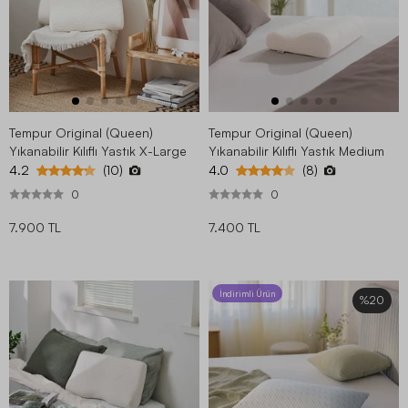
Tempur Original (Queen)
Tempur Original (Queen)
Yıkanabilir Kılıflı Yastık X-Large
Yıkanabilir Kılıflı Yastık Medium
4.2
4.0
(10)
(8)
0
0
7.900 TL
7.400 TL
İndirimli Ürün
%20