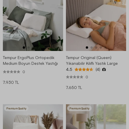
Tempur ErgoPlus Ortopedik
Tempur Original (Queen)
Medium Boyun Destek Yastığı
Yıkanabilir Kılıflı Yastık Large
4.5
(4)
0
0
7.930 TL
7.650 TL
Premium Quality
Premium Quality