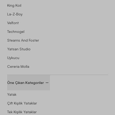
King Koil
La-Z-Boy
Velfont
Technogel
Stearns And Foster
Yatsan Studio
Uykucu
Cereria Molla
Öne Çıkan Kategoriler
Yatak
Çift Kişilik Yataklar
Tek Kişilik Yataklar