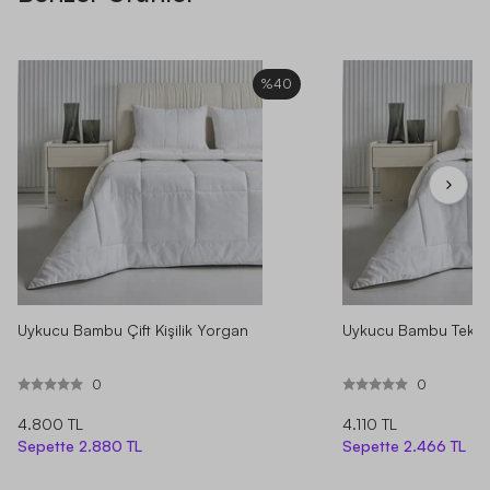
%40
Uykucu Bambu Çift Kişilik Yorgan
Uykucu Bambu Tek Ki
0
0
4.800 TL
4.110 TL
Sepette
2.880 TL
Sepette
2.466 TL