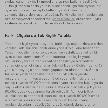
skalası sunan tek kişilik modeller arasında katlanır özelliğiyle
kullanışlı tasarımlar da yer alır. Misafirleriniz için fonksiyonel bir
uyku alanı sunan tek kişilik katlanır yatak kullanım dışı
zamanlarda yerden tasarruf sağlar. Farklı kullanım ihtiyaçları için
özel fonksiyoneller barındıran
yatak modelleri
arasından, uyku
kalitenizi artıracak bir modeli mutlaka bulabilirsiniz.
Farklı Ölçülerde Tek Kişilik Yataklar
Yatsan tek kişilik yatak boyutları farklı ölçü seçenekleriyle sizleri
karşılar. Farklı kullanıcı profillerine yönelik ölçülerle tasarlanan
Yatsan modellerinin ortak paydası ise kesintisiz ve kaliteli bir
uyku süreci sunmasıdır. Yatsan standart tek kişilik yatak
ölçülerinin yanı sıra geniş ebat seçenekleriyle alternatifler
sunar. Gençler için tasarlanan tek kişilik yatak ölçüleri genişliğin
yanı sıra boy açısından seçim yapmanıza olanak tanır. Geniş
tek kişilik yatak seçenekleri ferah bir uyku deneyimiyle
buluşturur. Her ihtiyaca uygun ölçü seçeneklerinde standart
tek kişilik yatak 90x190 modellerinin yanı sıra daha küçük ya da
büyük ebatlı olanlar da bulunur. Daha dar olan tek kişilik yatak
80x180 çocuk odalarında tercih edilebilir. Aynı genişlikte
uzunluk bakımından farklılaşan tek kişilik yatak 80x200 cm'lik
alternatifleri de ürün yelpazesinde bulabilirsiniz. Genç
odalarında odanın büyüklüğüne bağlı olarak daha ferah bir