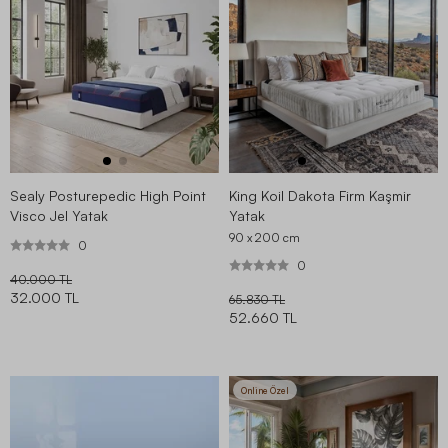
Sealy Posturepedic High Point
King Koil Dakota Firm Kaşmir
Visco Jel Yatak
Yatak
90 x 200
cm
0
0
40.000 TL
32.000 TL
65.830 TL
52.660 TL
Online Özel