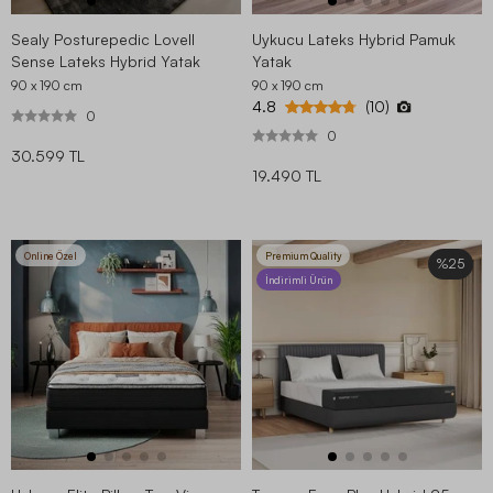
Sealy Posturepedic Lovell
Uykucu Lateks Hybrid Pamuk
Sense Lateks Hybrid Yatak
Yatak
90 x 190
cm
90 x 190
cm
4.8
(10)
0
0
30.599 TL
19.490 TL
Online Özel
Premium Quality
%25
İndirimli Ürün