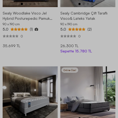
Sealy Woodlake Visco Jel
Sealy Cambridge Çift Taraflı
Hybrid Posturepedic Pamuk
Visco& Lateks Yatak
Yatak
90 x 190
cm
90 x 190
cm
5.0
5.0
(1)
(2)
0
0
35.699 TL
26.300 TL
Sepette
15.780 TL
Online Özel