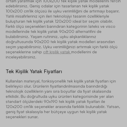
ortam yaratmak için 100x200 tek kişilik yatak modellerini tercih
edebilirsiniz. Geniş odalar için tasarlanan tek kişilik yatak
100x200 cm'lik ölçüsü ile uyku verimliliğini de artırmayı başarır.
Yatılı misafirleriniz için ileri teknolojiyi tasarım özellikleriyle
buluşturan tek kişilik yatak 120x200 ideal bir seçim olabilir.
Farklı ölçü seçenekleri barındıran kategorinin lateks ve visco
modellerinde tek kişilik yatak 90x200 alternatifini de
bulabilirsiniz. Yaşam rutininiz, uyku alışkanlıklarınız
doğrultusunda 90x200 tek kişilik yatak modelleri arasından
seçim yapabilirsiniz. Uyku verimliliğinizi artırmak için farklı ölçü
seçeneklerine sahip
çift kişilik yatak
modellerini de
inceleyebilirsiniz.
Tek Kişilik Yatak Fiyatları
Kullanılan materyal, fonksiyonellik tek kişilik yatak fiyatları için
belirleyici olur. Ürünlerin fiyatlandırılmasında barındırdığı
teknolojik özelliklerin yanı sıra boyutlar da fiyat skalasında
etkilidir. Bu doğrultuda uyku ürünleri kategorisinde yer alan
standart ölçülerdeki 90x190 tek kişilik yatak fiyatları ile
120x200 cm'lik seçenekler arasında farklılık bulunabilir. Yatsan,
geniş fiyat skalasıyla her bütçeye uygun tek kişilik yatak
seçenekleri sunar.