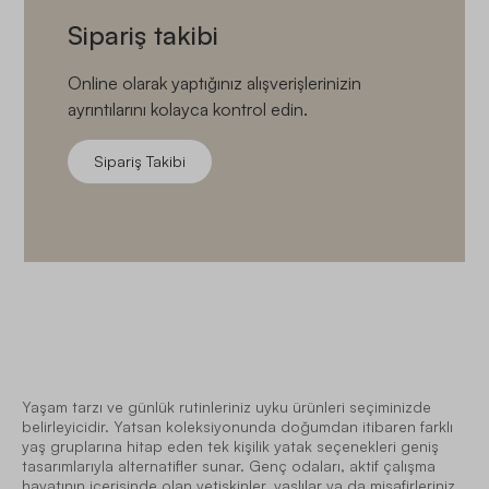
Sipariş takibi
Online olarak yaptığınız alışverişlerinizin
ayrıntılarını kolayca kontrol edin.
Sipariş Takibi
Yaşam tarzı ve günlük rutinleriniz uyku ürünleri seçiminizde
belirleyicidir. Yatsan koleksiyonunda doğumdan itibaren farklı
yaş gruplarına hitap eden tek kişilik yatak seçenekleri geniş
tasarımlarıyla alternatifler sunar. Genç odaları, aktif çalışma
hayatının içerisinde olan yetişkinler, yaşlılar ya da misafirleriniz