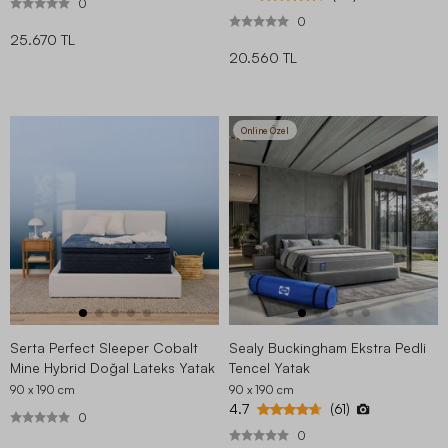
0
0
25.670 TL
20.560 TL
Online Özel
Serta Perfect Sleeper Cobalt
Sealy Buckingham Ekstra Pedli
Mine Hybrid Doğal Lateks Yatak
Tencel Yatak
90 x 190
cm
90 x 190
cm
4.7
(61)
0
0