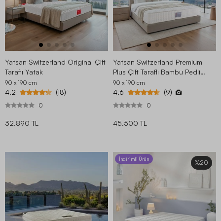
Yatsan Switzerland Original Çift
Yatsan Switzerland Premium
Taraflı Yatak
Plus Çift Taraflı Bambu Pedli
Yatak
90 x 190
cm
90 x 190
cm
4.2
4.6
(18)
(9)
0
0
32.890 TL
45.500 TL
İndirimli Ürün
%20