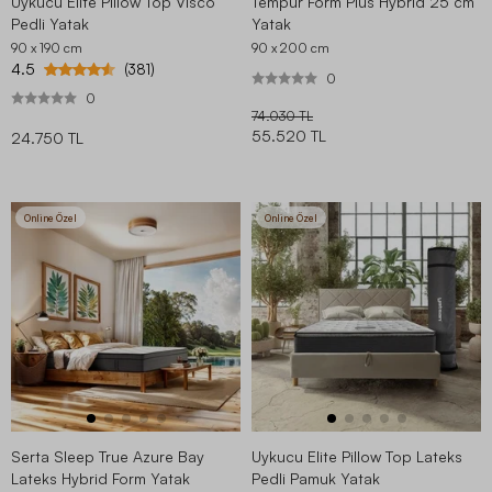
Uykucu Elite Pillow Top Visco
Tempur Form Plus Hybrid 25 cm
Pedli Yatak
Yatak
90 x 190
cm
90 x 200
cm
4.5
(381)
0
0
74.030 TL
55.520 TL
24.750 TL
Online Özel
Online Özel
Serta Sleep True Azure Bay
Uykucu Elite Pillow Top Lateks
Lateks Hybrid Form Yatak
Pedli Pamuk Yatak