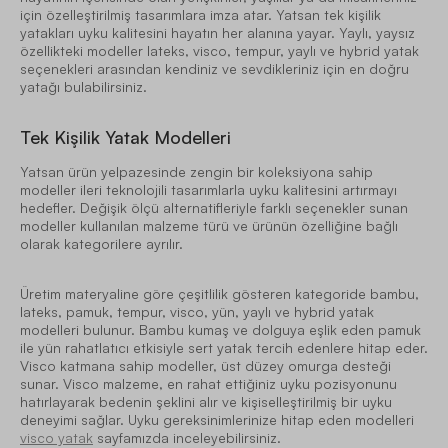
için özelleştirilmiş tasarımlara imza atar. Yatsan tek kişilik
yatakları uyku kalitesini hayatın her alanına yayar. Yaylı, yaysız
özellikteki modeller lateks, visco, tempur, yaylı ve hybrid yatak
seçenekleri arasından kendiniz ve sevdikleriniz için en doğru
yatağı bulabilirsiniz.
Tek Kişilik Yatak Modelleri
Yatsan ürün yelpazesinde zengin bir koleksiyona sahip
modeller ileri teknolojili tasarımlarla uyku kalitesini artırmayı
hedefler. Değişik ölçü alternatifleriyle farklı seçenekler sunan
modeller kullanılan malzeme türü ve ürünün özelliğine bağlı
olarak kategorilere ayrılır.
Üretim materyaline göre çeşitlilik gösteren kategoride bambu,
lateks, pamuk, tempur, visco, yün, yaylı ve hybrid yatak
modelleri bulunur. Bambu kumaş ve dolguya eşlik eden pamuk
ile yün rahatlatıcı etkisiyle sert yatak tercih edenlere hitap eder.
Visco katmana sahip modeller, üst düzey omurga desteği
sunar. Visco malzeme, en rahat ettiğiniz uyku pozisyonunu
hatırlayarak bedenin şeklini alır ve kişiselleştirilmiş bir uyku
deneyimi sağlar. Uyku gereksinimlerinize hitap eden modelleri
visco yatak
sayfamızda inceleyebilirsiniz.