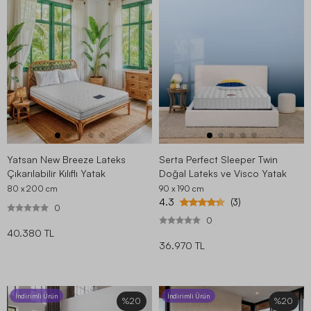
Yatsan New Breeze Lateks
Serta Perfect Sleeper Twin
Çıkarılabilir Kılıflı Yatak
Doğal Lateks ve Visco Yatak
80 x 200
cm
90 x 190
cm
4.3
(3)
0
0
40.380 TL
36.970 TL
İndirimli Ürün
İndirimli Ürün
%20
%20