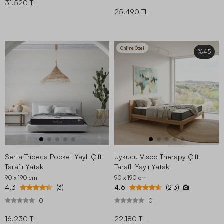
31.520 TL
25.490 TL
Online Özel
%45
Serta Tribeca Pocket Yaylı Çift
Uykucu Visco Therapy Çift
Taraflı Yatak
Taraflı Yaylı Yatak
90 x 190
cm
90 x 190
cm
4.3
4.6
(3)
(213)
0
0
16.230 TL
22.180 TL