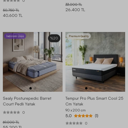
0
33.000 TL
26.400 TL
50.750 TL
40.600 TL
İndirimli Ürün
Premium Quality
%20
Sealy Posturepedic Barret
Tempur Pro Plus Smart Cool 25
Court Pedli Yatak
Cm Yatak
90 x 200
cm
0
5.0
(1)
69.000 TL
0
55.200 TL