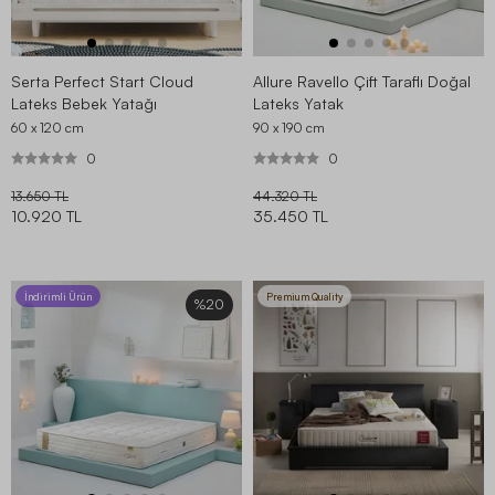
Serta Perfect Start Cloud
Allure Ravello Çift Taraflı Doğal
Lateks Bebek Yatağı
Lateks Yatak
60 x 120
cm
90 x 190
cm
0
0
13.650 TL
44.320 TL
10.920 TL
35.450 TL
İndirimli Ürün
Premium Quality
%20