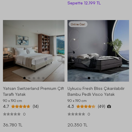
Sepette
12.199 TL
Online Özel
Yatsan Switzerland Premium Çift
Uykucu Fresh Bliss Çıkarılabilir
Taraflı Yatak
Bambu Pedli Visco Yatak
90 x 190
cm
90 x 190
cm
4.7
4.3
(14)
(49)
0
0
36.780 TL
20.350 TL