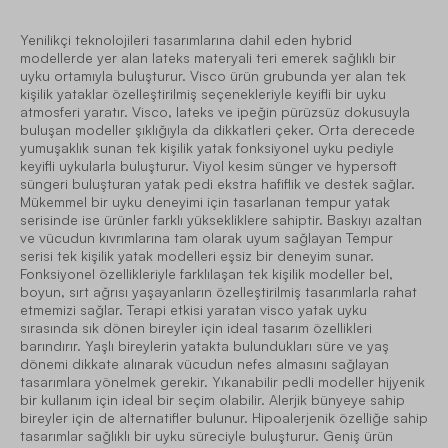
Yenilikçi teknolojileri tasarımlarına dahil eden hybrid
modellerde yer alan lateks materyali teri emerek sağlıklı bir
uyku ortamıyla buluşturur. Visco ürün grubunda yer alan tek
kişilik yataklar özelleştirilmiş seçenekleriyle keyifli bir uyku
atmosferi yaratır. Visco, lateks ve ipeğin pürüzsüz dokusuyla
buluşan modeller şıklığıyla da dikkatleri çeker. Orta derecede
yumuşaklık sunan tek kişilik yatak fonksiyonel uyku pediyle
keyifli uykularla buluşturur. Viyol kesim sünger ve hypersoft
süngeri buluşturan yatak pedi ekstra hafiflik ve destek sağlar.
Mükemmel bir uyku deneyimi için tasarlanan tempur yatak
serisinde ise ürünler farklı yüksekliklere sahiptir. Baskıyı azaltan
ve vücudun kıvrımlarına tam olarak uyum sağlayan Tempur
serisi tek kişilik yatak modelleri eşsiz bir deneyim sunar.
Fonksiyonel özellikleriyle farklılaşan tek kişilik modeller bel,
boyun, sırt ağrısı yaşayanların özelleştirilmiş tasarımlarla rahat
etmemizi sağlar. Terapi etkisi yaratan visco yatak uyku
sırasında sık dönen bireyler için ideal tasarım özellikleri
barındırır. Yaşlı bireylerin yatakta bulundukları süre ve yaş
dönemi dikkate alınarak vücudun nefes almasını sağlayan
tasarımlara yönelmek gerekir. Yıkanabilir pedli modeller hijyenik
bir kullanım için ideal bir seçim olabilir. Alerjik bünyeye sahip
bireyler için de alternatifler bulunur. Hipoalerjenik özelliğe sahip
tasarımlar sağlıklı bir uyku süreciyle buluşturur. Geniş ürün