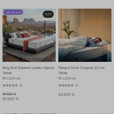
İndirimli Ürün
%20
King Koil Sublime Lateks Hybrid
Tempur Form Original 22 cm
Yatak
Yatak
90 x 200
cm
90 x 200
cm
0
0
59.530 TL
63.370 TL
47.620 TL