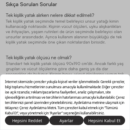
Sıkça Sorulan Sorular
Tek kişilik yatak alırken nelere dikkat edilmeli?
Tek kişilik yatak seçiminde temel belirleyici unsur yatağı kimin
kullanacağı noktasıdır. Kişinin vücut ölçüleri, uyku alışkanlıkları
ve ihtiyaçları, yaşam rutinleri de ürün seçiminde belirleyici olan
unsurlar arasındadır. Ayrıca kullanım alanının büyüklüğü de tek
kişilik yatak seçiminde öne çıkan noktalardan birisidir.
Tek kişilik yatak ölçüsü ne olmalı?
Standart tek kişilik yatak ölçüsü 90x190 cm’dir. Ancak farklı yaş
grupları ve vücut ölçülerine göre daha geniş ya da dar
seçenekler de bulunur. Kişinin boyu, vücut ölçülerine uygun tek
kişilik yatak ölçüsü rahat bir uyku alanı oluşturur.
Katlanır tek kişilik yataklar hangi avantajları sunar?
Rutin zamanların dışında ekstra yatağa ihtiyaç duyulduğunda
pratik bir kullanım sağlar. Katlanarak muhafaza edilebildiği için
dar alanlarda fonksiyonel bir seçenektir. Güne zinde bir
başlangıç için farklı uyku teknolojilerini kalitesiyle buluşturan
Yatsan'ı tercih edebilirsiniz.
0/3 ürün seçili
Vazgeç
Karşılaştır