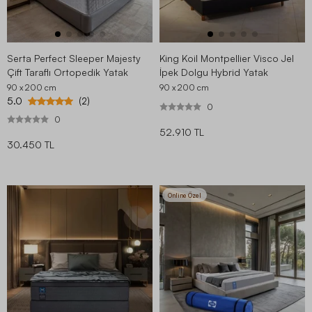
Serta Perfect Sleeper Majesty
King Koil Montpellier Visco Jel
Çift Taraflı Ortopedik Yatak
İpek Dolgu Hybrid Yatak
90 x 200
cm
90 x 200
cm
5.0
(2)
0
0
52.910 TL
30.450 TL
Online Özel