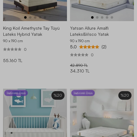
King Koil Amethyste Tay Tüyü
Yatsan Allure Amalfi
Lateks Hybrid Yatak
Lateks&Visco Yatak
90 x 190
cm
90 x 190
cm
5.0
(2)
0
0
55.160 TL
42.890 TL
34.310 TL
İndirimli Ürün
İndirimli Ürün
%20
%20