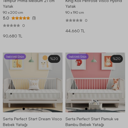
Tempur Prima Medium 21 cm
King Koil Penrose Visco Hybrid
Yatak
Yatak
90 x 200
cm
90 x 190
cm
5.0
(1)
0
0
44.660 TL
90.680 TL
İndirimli Ürün
İndirimli Ürün
%20
%20
Serta Perfect Start Dream Visco
Serta Perfect Start Pamuk ve
Bebek Yatağı
Bambu Bebek Yatağı