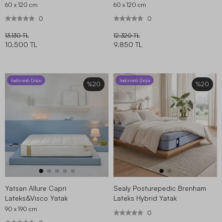
60 x 120
cm
60 x 120
cm
0
0
13.130 TL
12.320 TL
10.500 TL
9.850 TL
İndirimli Ürün
İndirimli Ürün
%20
%20
Yatsan Allure Capri
Sealy Posturepedic Brenham
Lateks&Visco Yatak
Lateks Hybrid Yatak
90 x 190
cm
0