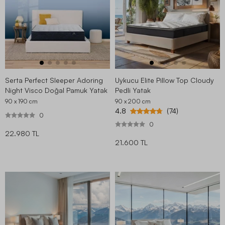
Serta Perfect Sleeper Adoring
Uykucu Elite Pillow Top Cloudy
Night Visco Doğal Pamuk Yatak
Pedli Yatak
90 x 190
cm
90 x 200
cm
4.8
(74)
0
0
22.980 TL
21.600 TL