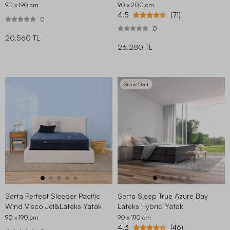
90 x 190
cm
90 x 200
cm
4.5
(71)
0
0
20.560 TL
26.280 TL
Online Özel
Serta Perfect Sleeper Pacific
Serta Sleep True Azure Bay
Wind Visco Jel&Lateks Yatak
Lateks Hybrid Yatak
90 x 190
cm
90 x 190
cm
4.3
(46)