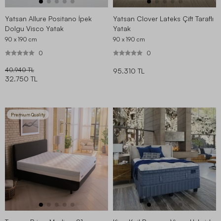
Yatsan Allure Positano İpek
Yatsan Clover Lateks Çift Taraflı
Dolgu Visco Yatak
Yatak
90 x 190
cm
90 x 190
cm
0
0
40.940 TL
95.310 TL
32.750 TL
Premium Quality