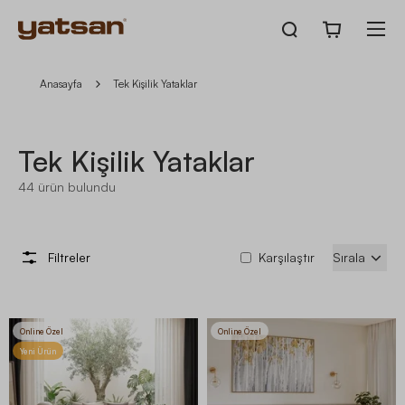
Anasayfa
Tek Kişilik Yataklar
Tek Kişilik Yataklar
44
ürün bulundu
Filtreler
Karşılaştır
Sırala
Online Özel
Online Özel
Yeni Ürün