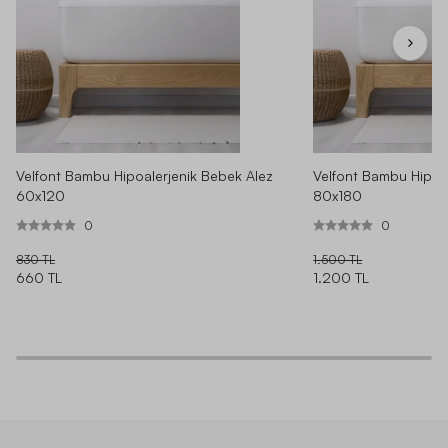
Velfont Bambu Hipoalerjenik Bebek Alez
Velfont Bambu Hipoa
60x120
80x180
0
0
830 TL
1.500 TL
660 TL
1.200 TL