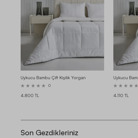
Uykucu Bambu Çift Kişilik Yorgan
Uykucu Bamb
0
4.800 TL
4.110 TL
Son Gezdikleriniz