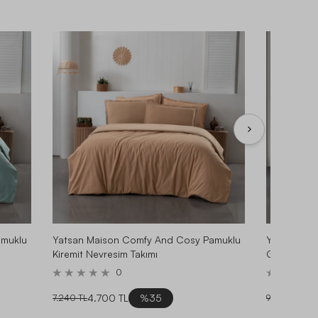
amuklu
Yatsan Maison Comfy And Cosy Pamuklu
Yatsan Mai
Kiremit Nevresim Takımı
Gri Nevresi
0
4.700 TL
%35
6.3
7.240 TL
9.740 TL