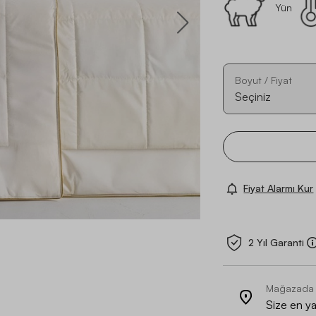
Yün
Boyut / Fiyat
Seçiniz
Fiyat Alarmı Kur
2 Yıl Garanti
Mağazada
Size en y