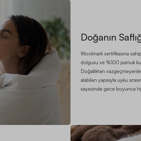
Doğanın Saflı
Woolmark sertifikasına sa
dolgusu ve %100 pamuk kuma
Doğallıktan vazgeçmeyenler 
alabilen yapısıyla uyku sıras
sayesinde gece boyunca hijy