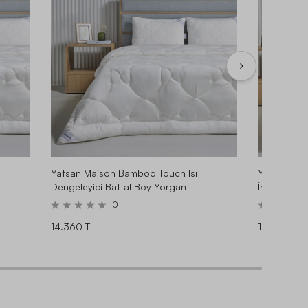
Yatsan Maison Bamboo Touch Isı
Yatsan Mai
Dengeleyici Battal Boy Yorgan
İnce Yorga
0
14.360 TL
10.330 TL