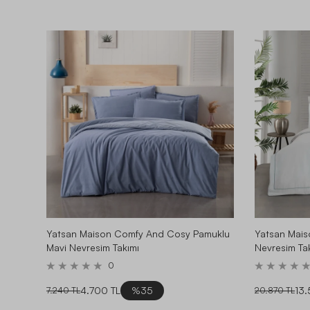
Yatsan Maison Comfy And Cosy Pamuklu
Yatsan Mais
Mavi Nevresim Takımı
Nevresim Ta
0
4.700 TL
%35
13.
7.240 TL
20.870 TL