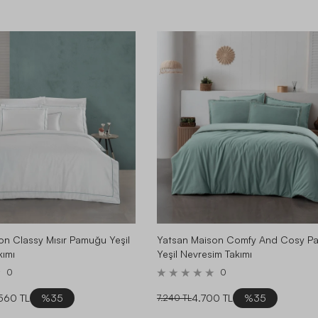
on Classy Mısır Pamuğu Yeşil
Yatsan Maison Comfy And Cosy P
kımı
Yeşil Nevresim Takımı
0
0
560 TL
%35
4.700 TL
%35
7.240 TL