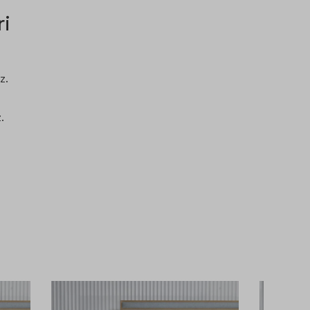
ri
z.
.