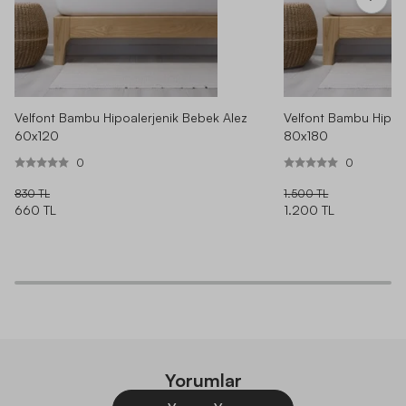
Velfont Bambu Hipoalerjenik Bebek Alez
Velfont Bambu Hipoa
60x120
80x180
0
0
830 TL
1.500 TL
660 TL
1.200 TL
Yorumlar