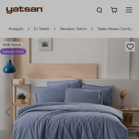
Anasayfa
Ev Tekstili
Nevresim Takımı
Yatsan Maison Comfy And
%100 Pamuk
İndirimli Ürün