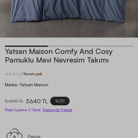
Yatsan Maison Comfy And Cosy
Pamuklu Mavi Nevresim Takımı
Yorum yok
Marka:
Yatsan Maison
3.640 TL
5.600 TL
%35
Peşin fiyatına 3 Taksit,
Toplamda
9
taksit
Pamuk