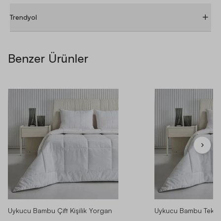
Trendyol
Benzer Ürünler
ÜRÜN YORUMLARI
ÜRÜN SORULARI
Tüm Yorumlar 4.40 / 5 (16 Yorum)
Fotoğraflı Yorumlar
SIRALAMA
KONU
⚲
Uykucu Bambu Çift Kişilik Yorgan
Uykucu Bambu Tek Ki