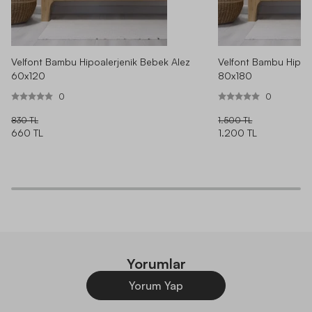
onu almadım... Biraz pişmanlık olsa da kullanacağız artık. :))
Yine de teşekkürler.
Velfont Bambu Hipoalerjenik Bebek Alez
Velfont Bambu Hipoa
60x120
80x180
0
0
**** ****
|
22.12.2023
|
·
830 TL
1.500 TL
660 TL
1.200 TL
DAHA FAZLA YORUM GÖSTER
Yorumlar
Yorum Yap