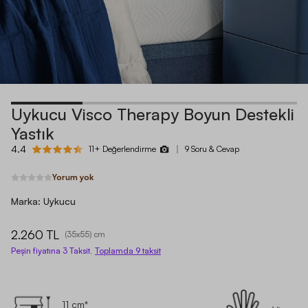
Uykucu Visco Therapy Boyun Destekli
Yastık
4.4
11+ Değerlendirme
9 Soru & Cevap
Yorum yok
Marka:
Uykucu
2.260 TL
(
35x55
) cm
Peşin fiyatına 3 Taksit,
Toplamda
9
taksit
11 cm*