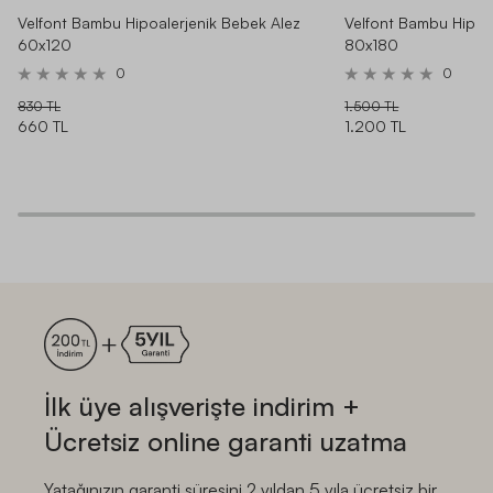
Velfont Bambu Hipoalerjenik Bebek Alez
Velfont Bambu Hipoa
60x120
80x180
0
0
830 TL
1.500 TL
660 TL
1.200 TL
İlk üye alışverişte indirim +
Ücretsiz online garanti uzatma
Yatağınızın garanti süresini 2 yıldan 5 yıla ücretsiz bir