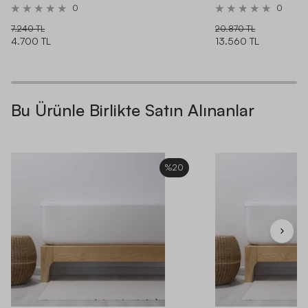
0
0
7.240 TL
20.870 TL
4.700 TL
13.560 TL
Bu Ürünle Birlikte Satın Alınanlar
%20