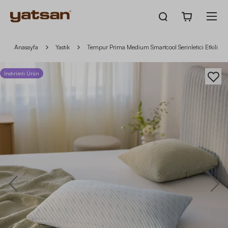
Anasayfa
Yastık
Tempur Prima Medium Smartcool Serinletici Etkili Y
İndirimli Ürün