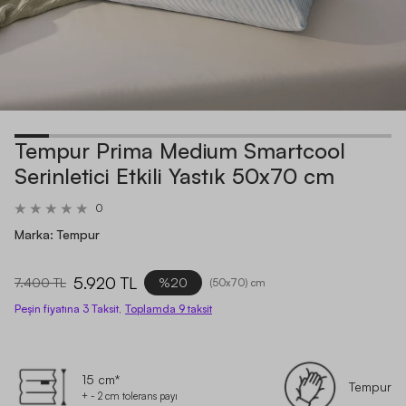
Tempur Prima Medium Smartcool
Serinletici Etkili Yastık 50x70 cm
0
Marka:
Tempur
5.920 TL
7.400 TL
%20
(
50x70
) cm
Peşin fiyatına 3 Taksit,
Toplamda
9
taksit
15 cm*
Tempur
+ - 2 cm tolerans payı