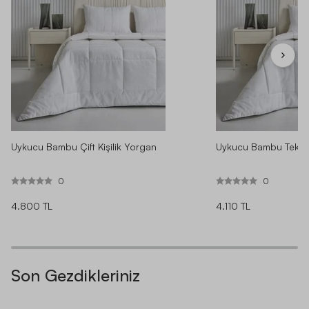
1
71 DEĞERLENDIRME
YORUMLARI ÖZETLE
TÜM DEĞERLENDIRMELER (71)
FOTOĞRAFLI DEĞERLENDIRMELER
Uykucu Bambu Çift Kişilik Yorgan
Uykucu Bambu Tek Ki
0
0
4.800 TL
4.110 TL
SIRALAMA
PUAN
Son Gezdikleriniz
SATIN ALDI
YATSAN