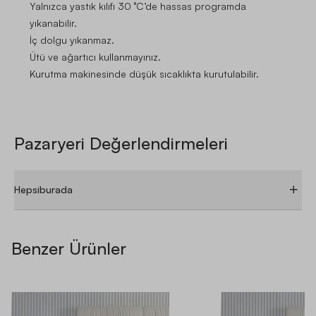
Yalnızca yastık kılıfı 30 °C’de hassas programda
yıkanabilir.
İç dolgu yıkanmaz.
Ütü ve ağartıcı kullanmayınız.
Kurutma makinesinde düşük sıcaklıkta kurutulabilir.
Pazaryeri Değerlendirmeleri
Hepsiburada
ÜRÜN YORUMLARI
ÜRÜN SORULARI
Benzer Ürünler
4.0
5
4
3
2
ORTALAMA PUAN