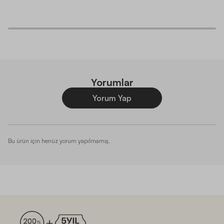
Yastıkla ilk günleriniz biraz huzursuz geçebilir ancak alışınca
iyi ki aldım diyeceksiniz.Alışma dönemi için yastığa bir şans
vermenizde fayda var. Sert değil,yumuşak sayılabilir.Ve alçak
bir yastık. Sert ve yüksek sevenler başka yastık tercih
edebilir. Boyun ağrısına huzursuz uykuya birebir. Yattığınız
şekilde uyanıyorsunuz ve sabah hiç bir ağrı tutulma
olmuyor.
Yorumlar
U***
|
19/08/2025
·
Yorum Yap
SATIN ALDI
YATSAN
Yan yatıştan çok sırtı üstü yatış için uygun, alışmak zaman
Bu ürün için henüz yorum yapılmamış.
alsa da boyun ağrısıyla uyanmak sona eriyor
S***
|
27/01/2026
·
SATIN ALDI
YATSAN
Rahat ettim diyebilirim gece dönüşleri azalttı 2 yön
kullanımıda yeterli ağır bir yastık