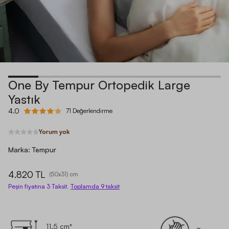
One By Tempur Ortopedik Large
Yastık
4.0
71 Değerlendirme
Yorum yok
Marka:
Tempur
4.820 TL
(
50x31
) cm
Peşin fiyatına 3 Taksit,
Toplamda
9
taksit
11,5 cm*