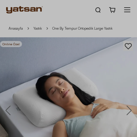
Anasayfa
Yastık
One By Tempur Ortopedik Large Yastık
Online Özel