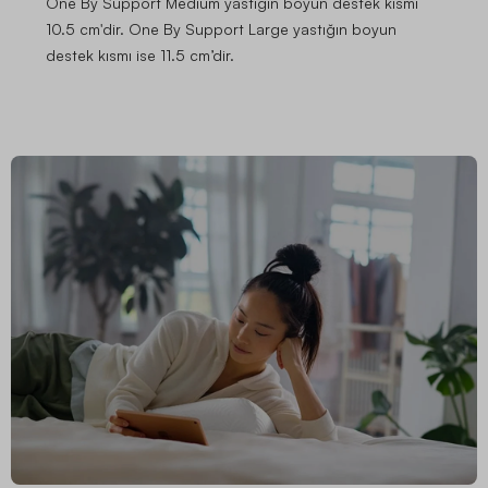
One By Support Medium yastığın boyun destek kısmı
10.5 cm'dir. One By Support Large yastığın boyun
destek kısmı ise 11.5 cm’dir.