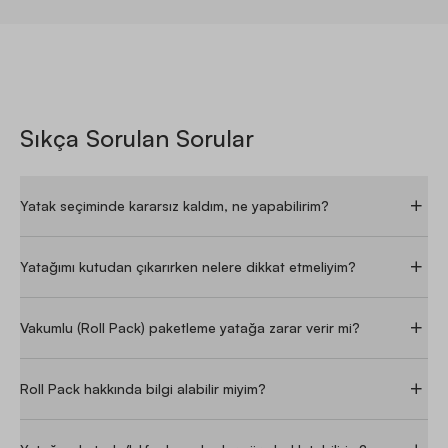
kullanımıma göre üzerinde oturup bir süre telefonda
takılınca kalçamı ağrıtıyor. Yataş cool action modelinden
geçiş yapmıştım. kargo ve teslimatta bir sorun yaşamadık.
oldukça ağır bir yatak. evin içinde tek başıma zor taşıdım
onu da belirteyim.
Sıkça Sorulan Sorular
H***
|
23/03/2024
·
SATIN ALDI
YATSAN
Yatak seçiminde kararsız kaldım, ne yapabilirim?
Şahane bir ürün
Y***
|
26/02/2025
·
Yatağımı kutudan çıkarırken nelere dikkat etmeliyim?
SATIN ALDI
YATSAN
Vakumlu (Roll Pack) paketleme yatağa zarar verir mi?
Henüz kullanmadım fakat gayet iyi görünüyor
Roll Pack hakkında bilgi alabilir miyim?