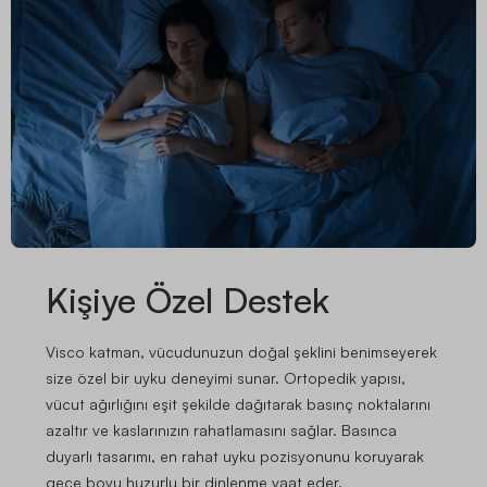
Kişiye Özel Destek
Visco katman, vücudunuzun doğal şeklini benimseyerek
size özel bir uyku deneyimi sunar. Ortopedik yapısı,
vücut ağırlığını eşit şekilde dağıtarak basınç noktalarını
azaltır ve kaslarınızın rahatlamasını sağlar. Basınca
duyarlı tasarımı, en rahat uyku pozisyonunu koruyarak
gece boyu huzurlu bir dinlenme vaat eder.