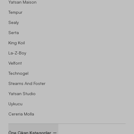
Yatsan Maison
Tempur
Sealy
Serta
King Koil
La-Z-Boy
Velfont
Technogel
Stearns And Foster
Yatsan Studio
Uykucu
Cereria Molla
Öne Çıkan Kategoriler