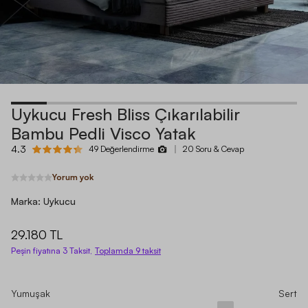
Uykucu Fresh Bliss Çıkarılabilir
Bambu Pedli Visco Yatak
4.3
49 Değerlendirme
20 Soru & Cevap
Yorum yok
Marka:
Uykucu
29.180 TL
Peşin fiyatına 3 Taksit,
Toplamda
9
taksit
Yumuşak
Sert