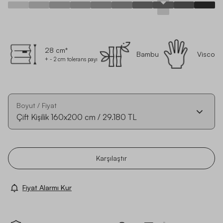
28 cm*
Bambu
Visco
+ - 2 cm tolerans payı
Boyut / Fiyat
Çift Kişilik
160x200
cm
/
29.180 TL
Karşılaştır
Fiyat Alarmı Kur