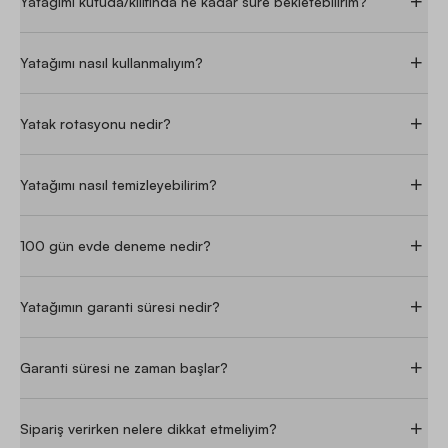
Yatağımı kutuda/kılıfında ne kadar süre bekletebilirim?
G***
|
14/08/2023
·
Yatağımı nasıl kullanmalıyım?
SATIN ALDI
YATSAN
Yatak rotasyonu nedir?
Almayan pişman olur. İmkanı olan alıp yedeklesin. Allah
rahatlık versin. 💯🧿
Yatağımı nasıl temizleyebilirim?
M***
|
29/12/2024
·
100 gün evde deneme nedir?
DAHA FAZLA YORUM GÖSTER
Yatağımın garanti süresi nedir?
Garanti süresi ne zaman başlar?
Sipariş verirken nelere dikkat etmeliyim?