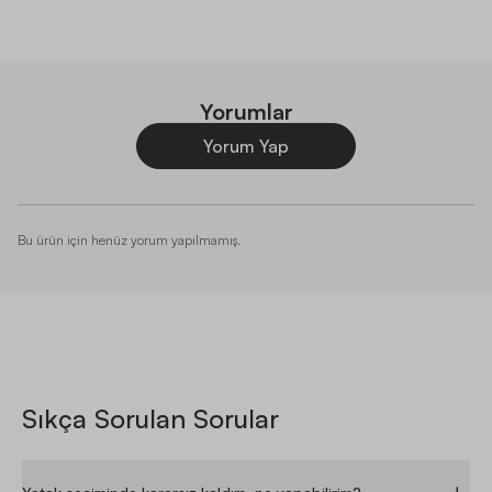
iyisi tüketici haklarına başvurmak biraz da siz ugrasın sayın
satıcı ve yatsan Gidin görüp yatağınızı alın Yataktakı çökmeyı
rulo halde gelmıs olmasına başladılar bu arada benı
yatsandan servısten aradıklarında. Eğer kı rulo Gelınce
Yorumlar
oluyorsa sorun olmayacak sekılde teslımat yapın biz teslımat
Yorum Yap
seklını secmıyoruz burda yahut onlıne alıscerıste satmayın
Z***
|
21/09/2025
·
Bu ürün için henüz yorum yapılmamış.
SATIN ALDI
YATSAN
Paketleme oldukça başarılı , Açıldıktan sonra 1 saatte kendi
boyutlarına geliyor ve koku yok .Tam f/p ürünü aynı
kalitedeki benzerlerinden %30 daha ucuz . Orta sert ,pedi
fazla kalın değil ama rahat .
Sıkça Sorulan Sorular
+1