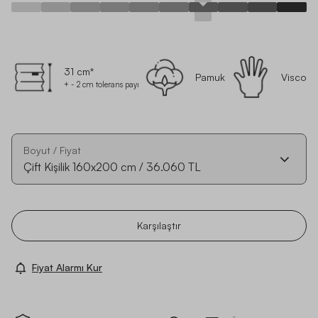
31 cm*
Pamuk
Visco
+ - 2 cm tolerans payı
Boyut / Fiyat
Çift Kişilik
160x200
cm
/
36.060 TL
Karşılaştır
Fiyat Alarmı Kur