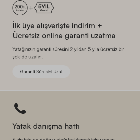
U***
|
28/01/2026
·
İlk üye alışverişte indirim +
✦ INFLUENCER
SATIN ALDI
YATSAN
Ücretsiz online garanti uzatma
Bel ağrısı şikayetleri için uzun arayışlar sonucunda aldığımız
ve memnun kaldığımız ürün, teşekkürler
Yatağınızın garanti süresini 2 yıldan 5 yıla ücretsiz bir
şekilde uzatın.
Garanti Süresini Uzat
E*** Ö***
|
07/10/2024
·
DAHA FAZLA YORUM GÖSTER
Yatak danışma hattı
Sizin için en doğru yatağı belirlemek için uzman