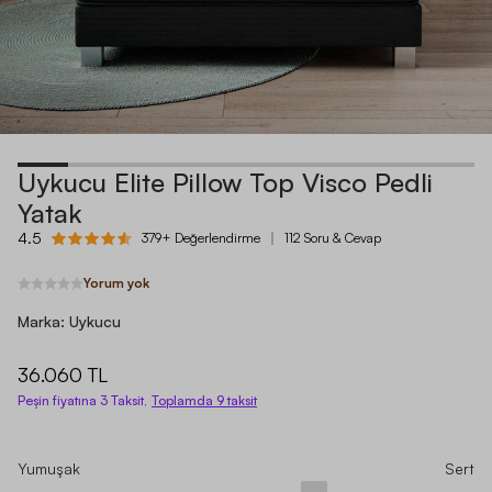
Uykucu Elite Pillow Top Visco Pedli
Yatak
4.5
379+ Değerlendirme
112 Soru & Cevap
Yorum yok
Marka:
Uykucu
36.060 TL
Peşin fiyatına 3 Taksit,
Toplamda
9
taksit
Yumuşak
Sert