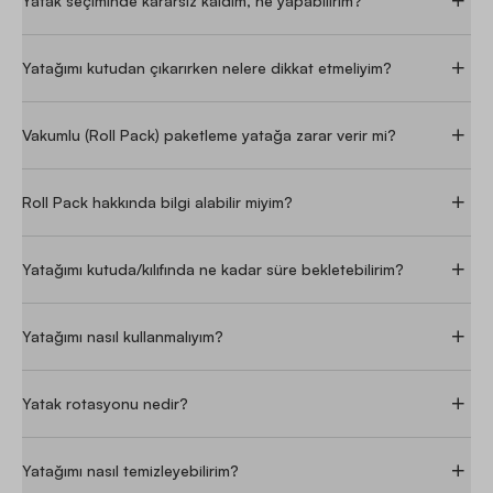
Yatak seçiminde kararsız kaldım, ne yapabilirim?
M***
|
10/12/2022
·
Yatağımı kutudan çıkarırken nelere dikkat etmeliyim?
SATIN ALDI
YATSAN
visco therapy kullanıyordum çok memnundum bunun üst
Vakumlu (Roll Pack) paketleme yatağa zarar verir mi?
kısmı tam olarak visco hissiyatı vermiyor ama rahat bir yatak
Roll Pack hakkında bilgi alabilir miyim?
Yatağımı kutuda/kılıfında ne kadar süre bekletebilirim?
F***
|
15/09/2025
·
Yatağımı nasıl kullanmalıyım?
SATIN ALDI
YATSAN
Yatak rotasyonu nedir?
Seren Özgüntunç tan görüp aldık. Çok övülünce almak
istedik ihtiyacımız vardı tam da. Çarşamba günü ulaştı
elimize, paketlemesi çok güzel ve hijyenikti. Daha önce pedlı
Yatağımı nasıl temizleyebilirim?
yatak kullanmadık risk aldık ve sıkıntısı kenarlar aşağı eğimli