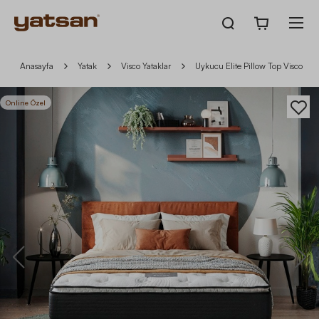
Anasayfa
Yatak
Visco Yataklar
Uykucu Elite Pillow Top Visco Ped
Online Özel