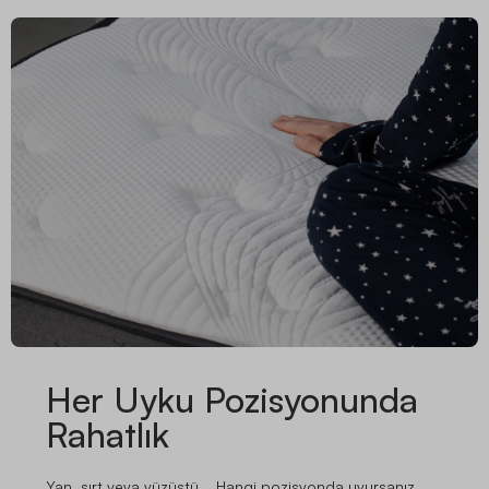
Her Uyku Pozisyonunda
Rahatlık
Yan, sırt veya yüzüstü... Hangi pozisyonda uyursanız