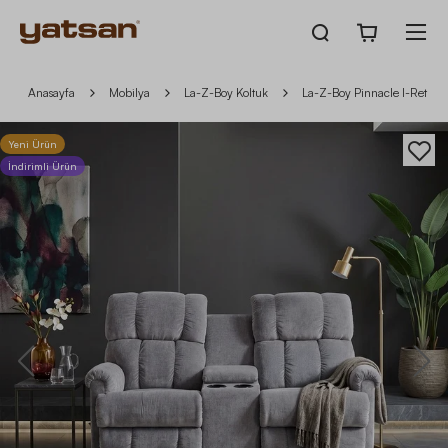
Anasayfa
Mobilya
La-Z-Boy Koltuk
La-Z-Boy Pinnacle I-Retreat N
Yeni Ürün
İndirimli Ürün