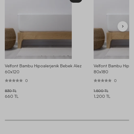
Velfont Bambu Hipoalerjenik Bebek Alez
Velfont Bambu Hipoa
60x120
80x180
0
0
830 TL
1.500 TL
660 TL
1.200 TL