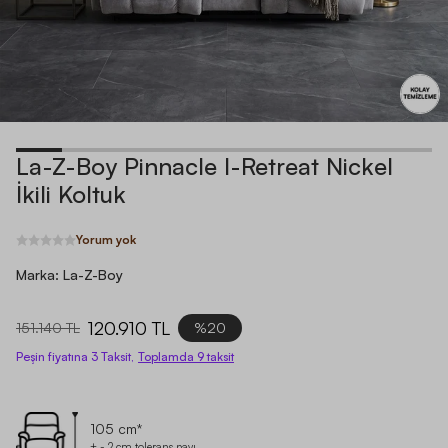
La-Z-Boy Pinnacle I-Retreat Nickel
İkili Koltuk
Yorum yok
Marka:
La-Z-Boy
120.910 TL
151.140 TL
%20
Peşin fiyatına 3 Taksit,
Toplamda
9
taksit
105 cm*
+ - 2 cm tolerans payı