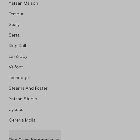
Yatsan Maison
Tempur
Sealy
Serta
King Koil
La-Z-Boy
Velfont
Technogel
Stearns And Foster
Yatsan Studio
Uykucu
Cereria Molla
Öne Çıkan Kategoriler