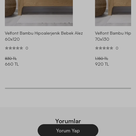
Velfont Bambu Hipoalerjenik Bebek Alez
Velfont Bambu Hipoa
60x120
70x130
0
0
830 TL
1.150 TL
660 TL
920 TL
Yorumlar
Yorum Yap