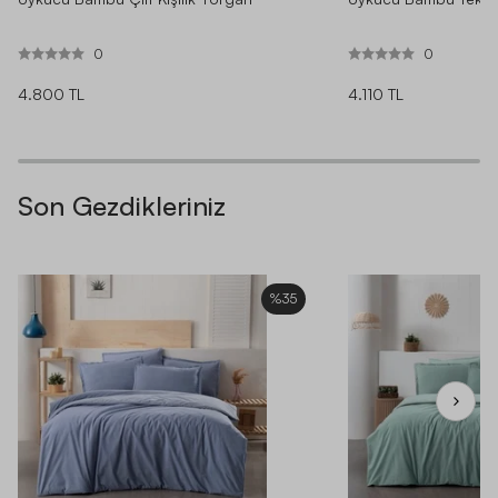
0
0
4.800 TL
4.110 TL
Son Gezdikleriniz
%35