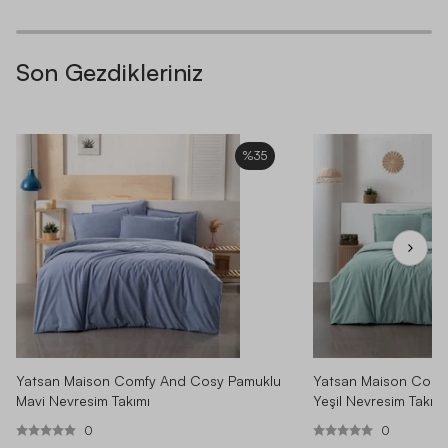
Çok yumuşak begendim
Son Gezdikleriniz
H** Ö**
|
02.07.2025
|
·
Biraz daha kaliteli beklerdim
%35
G** S**
|
21.03.2026
|
·
Yatsan Maison Comfy And Cosy Pamuklu
Yatsan Maison Comf
Mavi Nevresim Takımı
Yeşil Nevresim Takımı
0
0