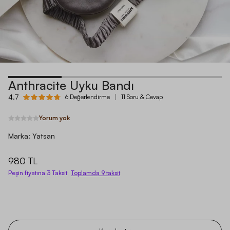
Anthracite Uyku Bandı
4.7
6 Değerlendirme
11 Soru & Cevap
Yorum yok
Marka:
Yatsan
980 TL
Peşin fiyatına 3 Taksit,
Toplamda
9
taksit