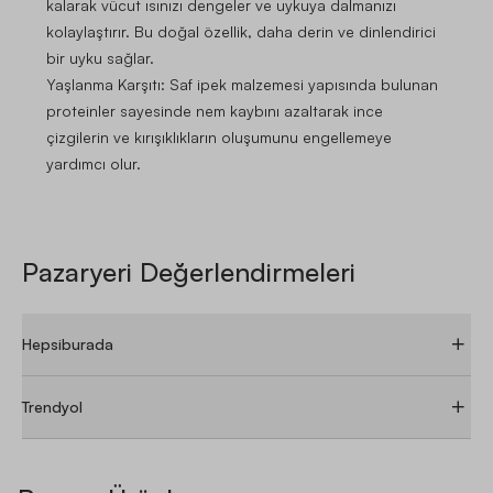
kalarak vücut ısınızı dengeler ve uykuya dalmanızı
kolaylaştırır. Bu doğal özellik, daha derin ve dinlendirici
bir uyku sağlar.
Yaşlanma Karşıtı:
Saf ipek malzemesi yapısında bulunan
proteinler sayesinde nem kaybını azaltarak ince
çizgilerin ve kırışıklıkların oluşumunu engellemeye
yardımcı olur.
Pazaryeri Değerlendirmeleri
Hepsiburada
ÜRÜN YORUMLARI
ÜRÜN SORULARI
Trendyol
0.0
5
4
ÜRÜN YORUMLARI
ÜRÜN SORULARI