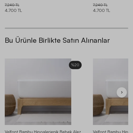
7.240 TL
7.240 TL
4.700 TL
4.700 TL
Bu Ürünle Birlikte Satın Alınanlar
%20
Velfont Bambu Hipoalerjenik Bebek Alez
Velfont Bambu Hipoa