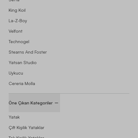
King Koil
La-Z-Boy
Velfont
Technogel
Stearns And Foster
Yatsan Studio
Uykucu
Cereria Molla
Öne Çıkan Kategoriler
Yatak
Çift Kişilik Yataklar
Tek Kişilik Yataklar