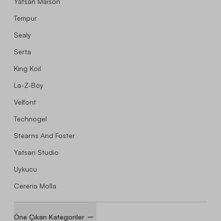
Yatsan Maison
Tempur
Sealy
Serta
King Koil
La-Z-Boy
Velfont
Technogel
Stearns And Foster
Yatsan Studio
Uykucu
Cereria Molla
Öne Çıkan Kategoriler