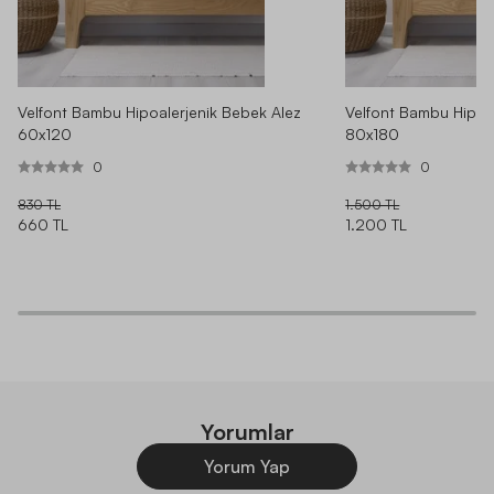
Velfont Bambu Hipoalerjenik Bebek Alez
Velfont Bambu Hipoa
60x120
80x180
0
0
830 TL
1.500 TL
660 TL
1.200 TL
Yorumlar
Yorum Yap