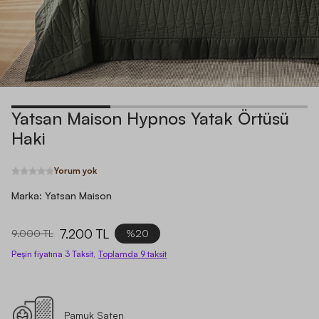
Yatsan Maison Hypnos Yatak Örtüsü
Haki
Yorum yok
Marka:
Yatsan Maison
7.200 TL
9.000 TL
%20
Peşin fiyatına 3 Taksit,
Toplamda
9
taksit
Pamuk Saten