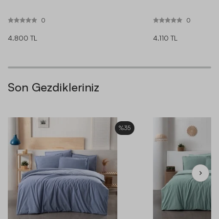
0
0
4.800 TL
4.110 TL
Son Gezdikleriniz
%35