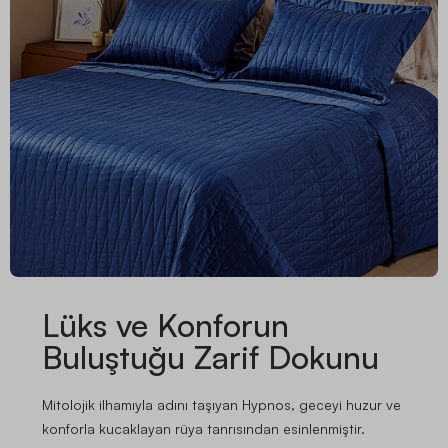
Lüks ve Konforun
Buluştuğu Zarif Dokunu
Mitolojik ilhamıyla adını taşıyan Hypnos, geceyi huzur ve
konforla kucaklayan rüya tanrısından esinlenmiştir.