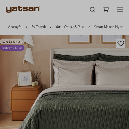
Anasayfa
Ev Tekstili
Yatak Örtüsü & Pike
Yatsan Maison Hypnos Y
Lüks Dokunuş
İndirimli Ürün