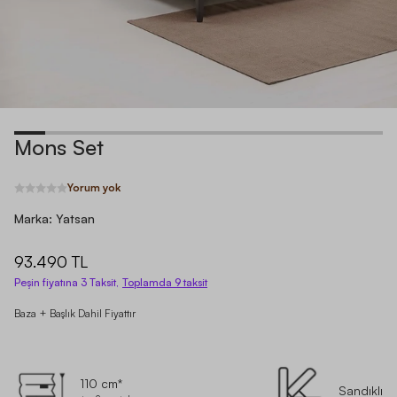
Mons Set
Yorum yok
Marka:
Yatsan
93.490 TL
Peşin fiyatına 3 Taksit,
Toplamda
9
taksit
Baza + Başlık Dahil Fiyattır
110 cm*
Sandıklı