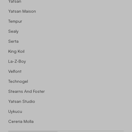
Yatsan
Yatsan Maison
Tempur
Sealy
Serta
King Koil
La-Z-Boy
Velfont
Technogel
Stearns And Foster
Yatsan Studio
Uykucu
Cereria Molla