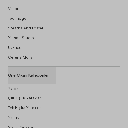
Velfont
Technogel
Stearns And Foster
Yatsan Studio
Uykucu
Cereria Molla
Öne Çıkan Kategoriler
Yatak
Çift Kişilik Yataklar
Tek Kişilik Yataklar
Yastık
Visco Yataklar