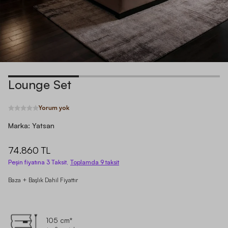
Lounge Set
Yorum yok
Marka:
Yatsan
74.860 TL
Peşin fiyatına 3 Taksit,
Toplamda
9
taksit
Baza + Başlık Dahil Fiyattır
105 cm*