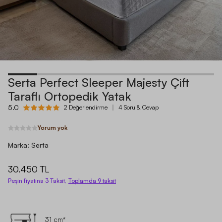
Serta Perfect Sleeper Majesty Çift
Taraflı Ortopedik Yatak
5.0
2 Değerlendirme
4 Soru & Cevap
Yorum yok
Marka:
Serta
30.450 TL
Peşin fiyatına 3 Taksit,
Toplamda
9
taksit
31 cm*