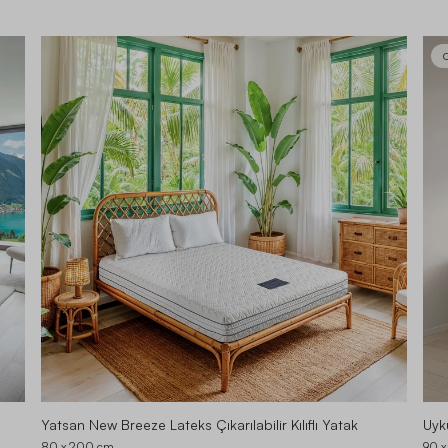
O
Yatsan New Breeze Lateks Çıkarılabilir Kılıflı Yatak
Uyku
80 x 200
cm
90 x