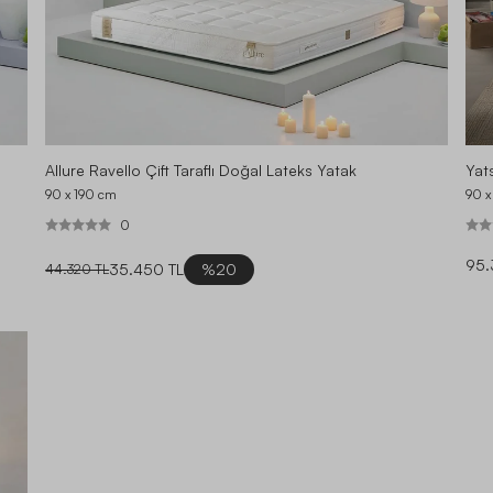
Allure Ravello Çift Taraflı Doğal Lateks Yatak
Yats
90 x 190
cm
90 x
0
95.
35.450 TL
%20
44.320 TL