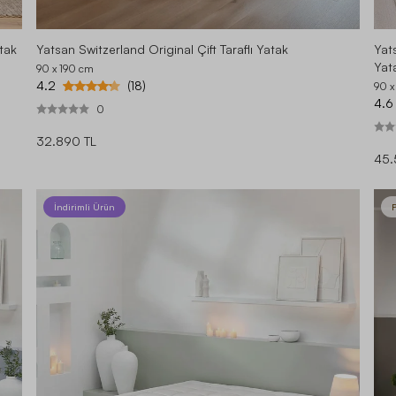
tak
Yatsan Switzerland Original Çift Taraflı Yatak
Yat
Yat
90 x 190
cm
4.2
(18)
90 x
4.6
0
32.890 TL
45.
İndirimli Ürün
P