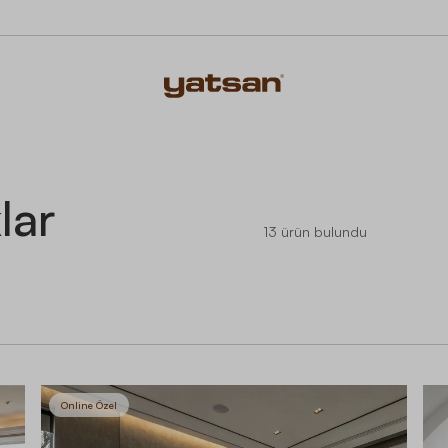
lar
13
ürün bulundu
Online Özel