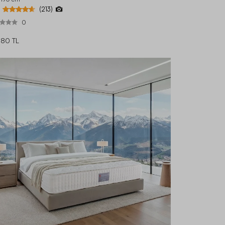
(213)
0
180 TL