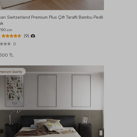
san Switzerland Premium Plus Çift Taraflı Bambu Pedli
ak
 190
cm
(9)
0
500 TL
remium Quality