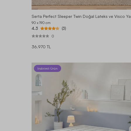
Serta Perfect Sleeper Twin Doğal Lateks ve Visco Ya
90 x 190
cm
4.3
(3)
0
36.970 TL
İndirimli Ürün