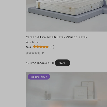
Yatsan Allure Amalfi Lateks&Visco Yatak
90 x 190
cm
5.0
(2)
0
34.310 TL
%20
42.890 TL
İndirimli Ürün