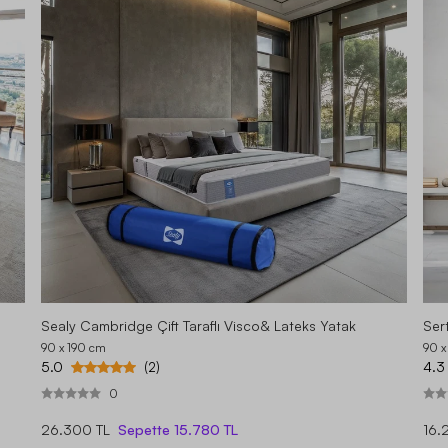
Sealy Cambridge Çift Taraflı Visco& Lateks Yatak
Sert
90 x 190
cm
90 x
5.0
4.3
(2)
0
26.300 TL
Sepette
15.780 TL
16.