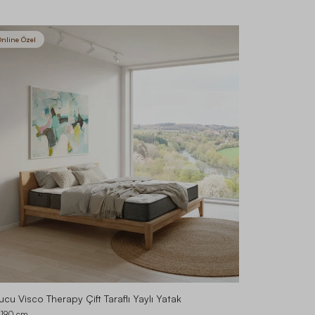
nline Özel
cu Visco Therapy Çift Taraflı Yaylı Yatak
 190
cm