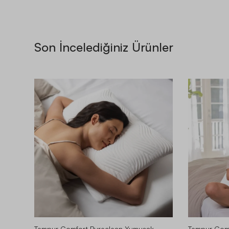
Son İncelediğiniz Ürünler
Tempur Comfort Pureclean Yumuşak
Tempur Comf