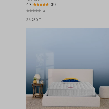
4.7
(14)
0
36.780 TL