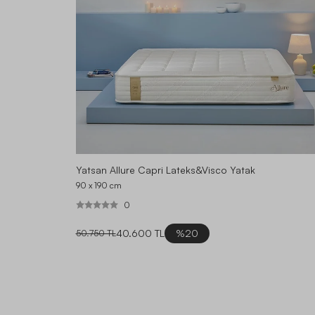
Yatsan Allure Capri Lateks&Visco Yatak
90 x 190
cm
0
40.600 TL
%20
50.750 TL