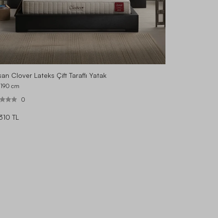
an Clover Lateks Çift Taraflı Yatak
 190
cm
0
310 TL