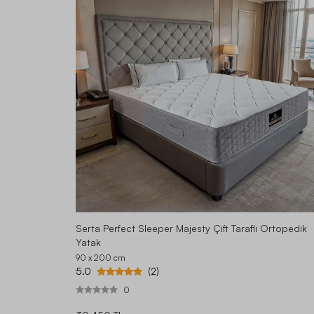
Serta Perfect Sleeper Majesty Çift Taraflı Ortopedik
Yatak
90 x 200
cm
5.0
(2)
0