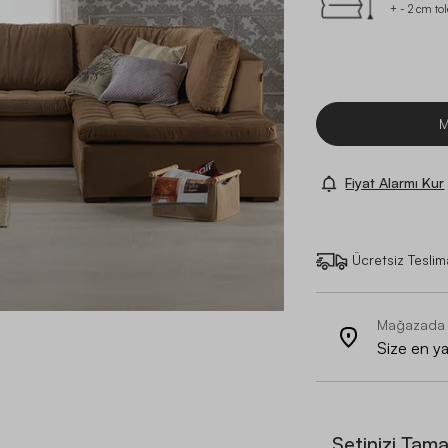
+ - 2 cm to
M
Fiyat Alarmı Kur
Ücretsiz Teslim
Mağazada
Size en y
Setinizi Tam