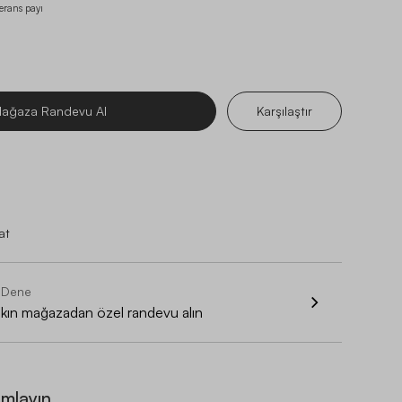
lerans payı
ağaza Randevu Al
Karşılaştır
at
 Dene
akın mağazadan özel randevu alın
amlayın