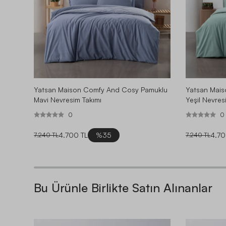
Yatsan Maison Comfy And Cosy Pamuklu
Yatsan Mai
Mavi Nevresim Takımı
Yeşil Nevres
0
0
4.700 TL
%35
4.70
7.240 TL
7.240 TL
Bu Ürünle Birlikte Satın Alınanlar