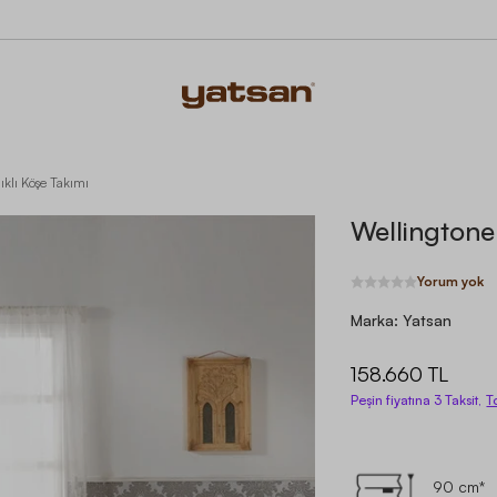
ıklı Köşe Takımı
Wellingtone
Yorum yok
Marka:
Yatsan
158.660 TL
Peşin fiyatına 3 Taksit,
T
90 cm*