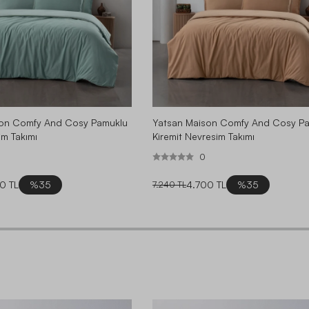
son Comfy And Cosy Pamuklu
Yatsan Maison Comfy And Cosy P
im Takımı
Kiremit Nevresim Takımı
0
0 TL
%35
4.700 TL
%35
7.240 TL