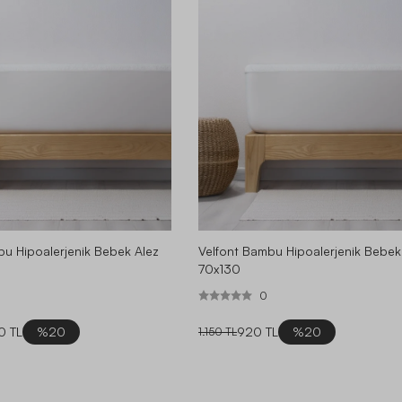
bu Hipoalerjenik Bebek Alez
Velfont Bambu Hipoalerjenik Bebek
70x130
0
0 TL
%20
920 TL
%20
1.150 TL