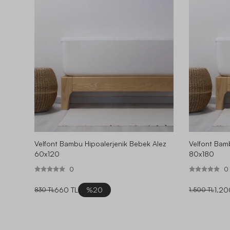
Velfont Bambu Hipoalerjenik Bebek Alez
Velfont Bam
60x120
80x180
0
0
660 TL
%20
1.20
830 TL
1.500 TL