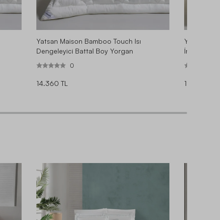
Yatsan Maison Bamboo Touch Isı
Yatsan Mai
Dengeleyici Battal Boy Yorgan
İnce Yorga
0
14.360 TL
10.330 TL