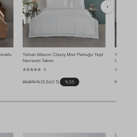
amuklu
Yatsan Maison Classy Mısır Pamuğu Yeşil
Yatsan Mai
Nevresim Takımı
Gri Nevresi
0
13.560 TL
%35
6.3
20.870 TL
9.740 TL