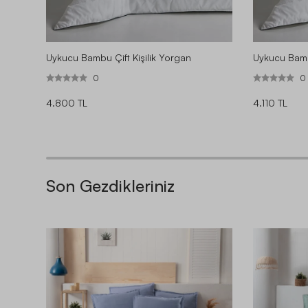
Uykucu Bambu Çift Kişilik Yorgan
Uykucu Bamb
0
0
4.800 TL
4.110 TL
Son Gezdikleriniz