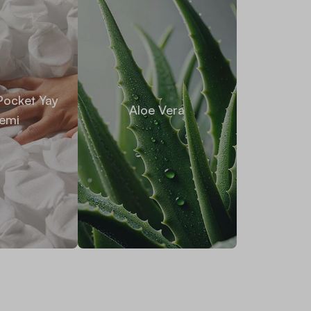
ocket Yay
Aloe Vera
temi