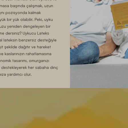
 masa başında çalışmak, uzun
ynı pozisyonda kalmak
k bir yük olabilir. Peki, uyku
uzu yeniden dengeleyen bir
ne dersiniz? Uykucu Lateks
l lateksin benzersiz desteğiyle
şit şekilde dağıtır ve hareket
ve kaslarınızın rahatlamasına
onomik tasarımı, omurganızı
destekleyerek her sabaha dinç
ıza yardımcı olur.