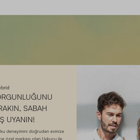
brid
ORGUNLUĞUNU
RAKIN, SABAH
Ş UYANIN!
 uyku deneyimini doğrudan evinize
ine özel markası olan Uykucu ile