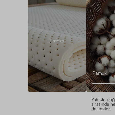
Lateks
Pamuk
Yatakta doğa
sırasında n
destekler.