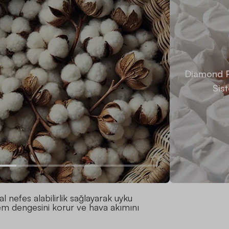
Diamond P
Sis
l nefes alabilirlik sağlayarak uyku
em dengesini korur ve hava akımını