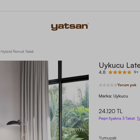
 Hybrid Pamuk Yatak
Uykucu Lat
4.8
9+ 
Yorum yok
Marka:
Uykucu
24.120 TL
Peşin fiyatına 3 Taksit,
T
Yumuşak