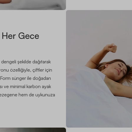
, Her Gece
 dengeli şekilde dağıtarak
u özelliğiyle, çiftler için
e Form sünger ile doğadan
ısı ve minimal karbon ayak
em gezegene hem de uykunuza