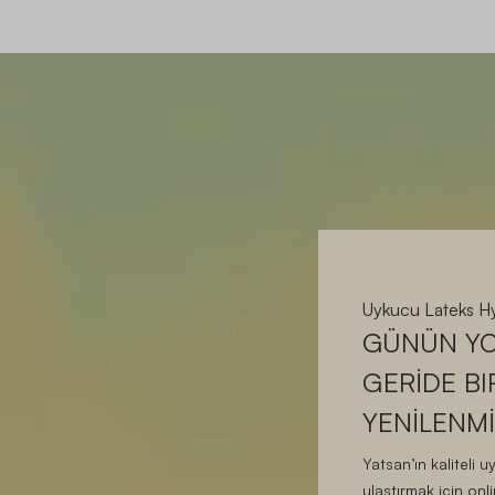
Uykucu Lateks Hy
GÜNÜN Y
GERİDE BI
YENİLENMİ
Yatsan’ın kaliteli
ulaştırmak için onl