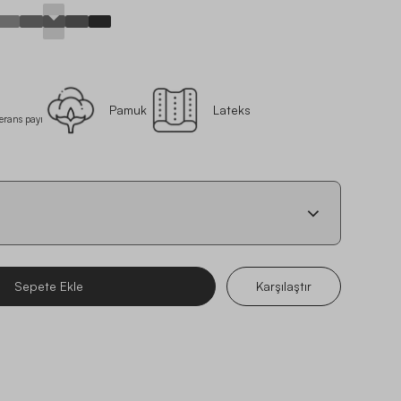
Pamuk
Lateks
lerans payı
Sepete Ekle
Karşılaştır