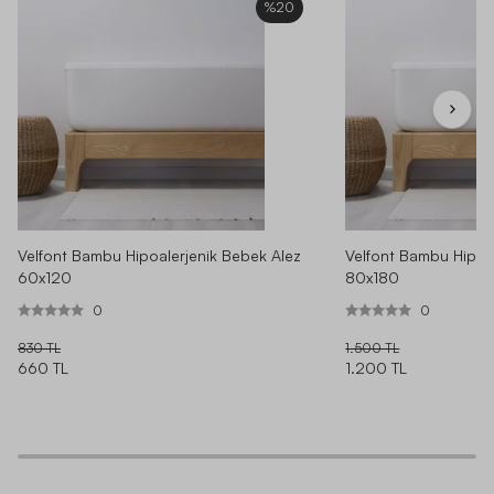
%20
Velfont Bambu Hipoalerjenik Bebek Alez
Velfont Bambu Hipoa
60x120
80x180
0
0
830 TL
1.500 TL
660 TL
1.200 TL