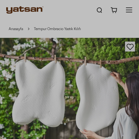
Anasayfa
Tempur Ombracio Yastık Kılıfı