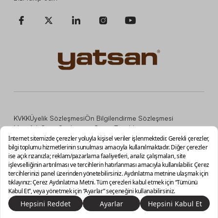
KVKK
Üyelik Sözleşmesi
Ön Bilgilendirme Sözleşmesi
Mesafeli Satış Sözleşmesi
Çerez Tercihleri
Copyright © 2026, İNCİ MOBİLYA MALZEMELERİ TİCARET
VE SANAYİ A.Ş.
Sepete Ekle
0/3 ürün seçili
Vazgeç
Karşılaştır