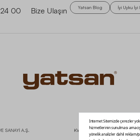
Yatsan Blog
İyi Uyku İyi
 24 00
Bize Ulaşın
E SANAYİ A.Ş.
KVKK
Üyelik Sözleşmesi
Ön Bilgil