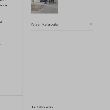
ikası
eri
Yatsan Kataloglar
hi
Bizi takip edin