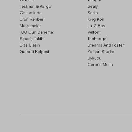
Teslimat & Kargo
Sealy
Online İade
Serta
Ürün Rehberi
King Koil
Malzemeler
La-Z-Boy
100 Gün Deneme
Velfont
Sipariş Takibi
Technogel
Bize Ulaşın
Stearns And Foster
Garanti Belgesi
Yatsan Studio
Uykucu
Cereria Molla