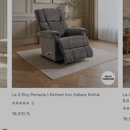
La-Z-Boy Pinnacle I-Retreat Iron Sallanır Koltuk
La-
5.0
0
78.570 TL
78.