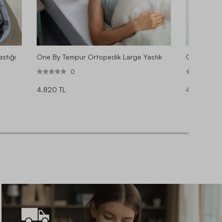
stığı
One By Tempur Ortopedik Large Yastık
One By Tem
0
4.820 TL
4.450 TL