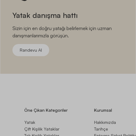
Yatak danışma hattı
Sizin için en doğru yatağı belirlemek için uzman
danışmanlarımızla görüşün.
Randevu Al
Öne Çıkan Kategoriler
Kurumsal
Yatak
Hakkımızda
Çift Kişilik Yataklar
Tarihçe
Tek Kişilik Yataklar
Entegre Şirket Politika