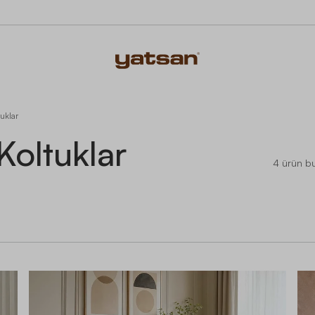
tuklar
Koltuklar
4
ürün b