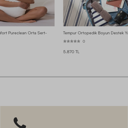
ort Pureclean Orta Sert-
Tempur Ortopedik Boyun Destek Ya
0
5.870 TL