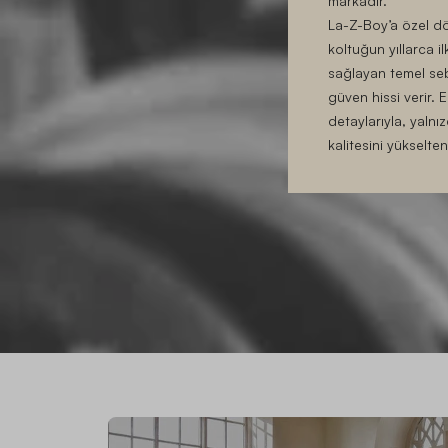
markadır.
La-Z-Boy’a özel dör
koltuğun yıllarca 
sağlayan temel seb
güven hissi verir. 
detaylarıyla, yalnı
kalitesini yükselte