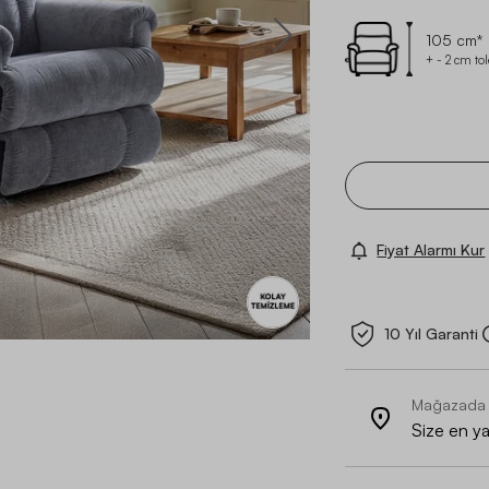
105 cm*
+ - 2 cm to
Fiyat Alarmı Kur
10 Yıl Garanti
Mağazada
Size en y