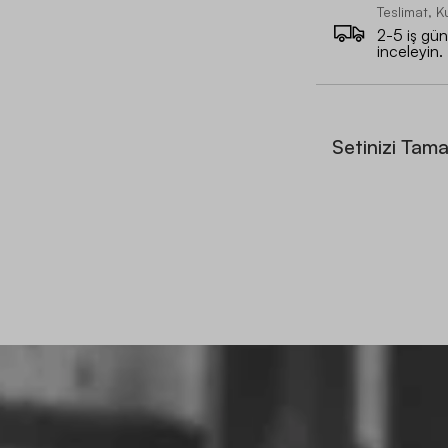
Teslimat, K
2-5 iş günü
inceleyin.
Setinizi Tam