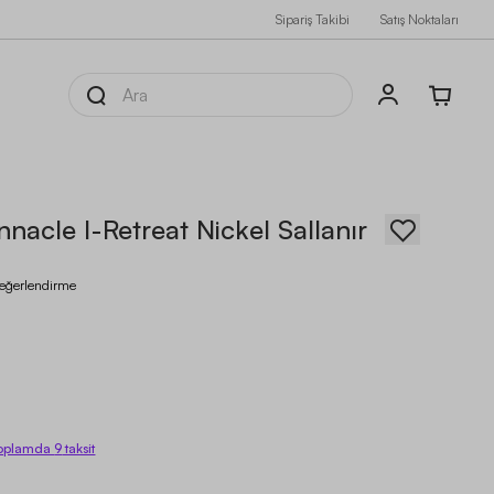
Sipariş Takibi
Satış Noktaları
nacle I-Retreat Nickel Sallanır
eğerlendirme
oplamda
9
taksit