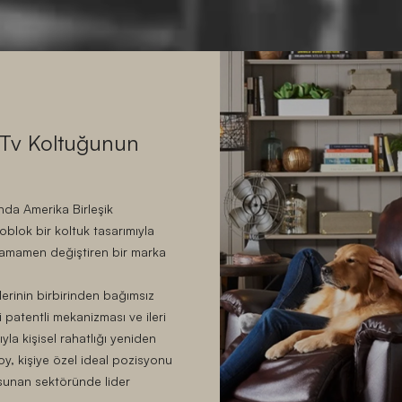
Tv Koltuğunun
nda Amerika Birleşik
oblok bir koltuk tasarımıyla
ı tamamen değiştiren bir marka
lerinin birbirinden bağımsız
 patentli mekanizması ve ileri
la kişisel rahatlığı yeniden
y, kişiye özel ideal pozisyonu
sunan sektöründe lider