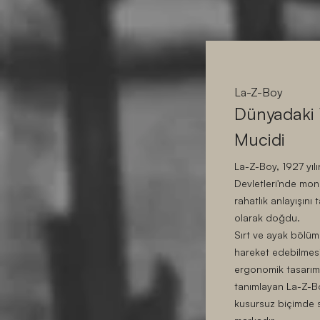
La-Z-Boy
Dünyadaki 
Mucidi
La-Z-Boy, 1927 yılı
Devletleri'nde mon
rahatlık anlayışın
olarak doğdu.
Sırt ve ayak bölüm
hareket edebilmesi
ergonomik tasarımıy
tanımlayan La-Z-Bo
kusursuz biçimde 