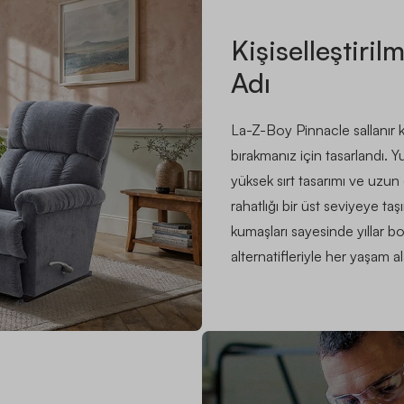
Kişiselleştiri
Adı
La-Z-Boy Pinnacle sallanır
bırakmanız için tasarlandı. 
yüksek sırt tasarımı ve uzu
rahatlığı bir üst seviyeye taş
kumaşları sayesinde yıllar
alternatifleriyle her yaşam a