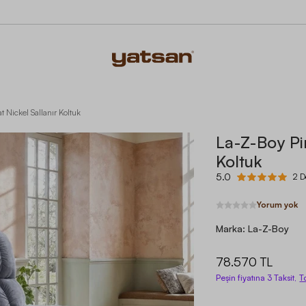
t Nickel Sallanır Koltuk
La-Z-Boy Pin
Koltuk
5.0
2 D
Yorum yok
Marka:
La-Z-Boy
78.570 TL
Peşin fiyatına 3 Taksit,
T