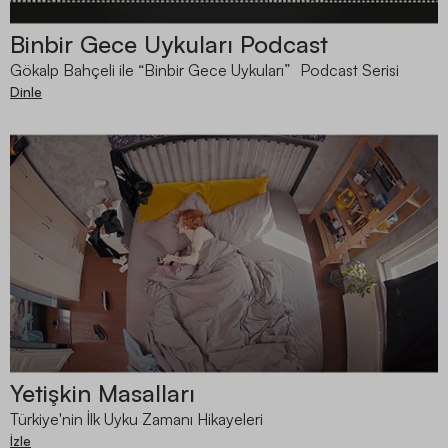
Binbir Gece Uykuları Podcast
Gökalp Bahçeli ile “Binbir Gece Uykuları” Podcast Serisi
Dinle
Yetişkin Masalları
Türkiye'nin İlk Uyku Zamanı Hikayeleri
İzle