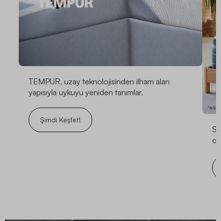
TEMPUR, uzay teknolojisinden ilham alan
yapısıyla uykuyu yeniden tanımlar.
Şimdi Keşfet!
Se
ol
Kurumsal Tanıtım Filmi