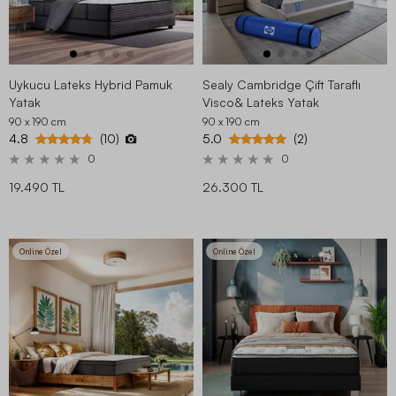
Uykucu Lateks Hybrid Pamuk
Sealy Cambridge Çift Taraflı
Yatak
Visco& Lateks Yatak
90 x 190
cm
90 x 190
cm
4.8
5.0
(10)
(2)
0
0
19.490 TL
26.300 TL
Online Özel
Online Özel