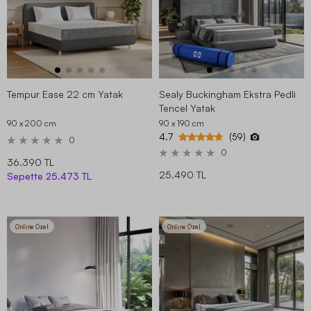
Tempur Ease 22 cm Yatak
Sealy Buckingham Ekstra Pedli
Tencel Yatak
90 x 200
cm
90 x 190
cm
4.7
(59)
0
0
36.390 TL
25.490 TL
Sepette
25.473 TL
Online Özel
Online Özel