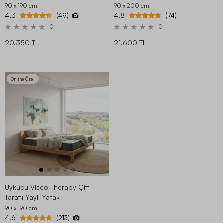
90 x 190
cm
90 x 200
cm
4.3
4.8
(49)
(74)
0
0
20.350 TL
21.600 TL
Online Özel
Uykucu Visco Therapy Çift
Taraflı Yaylı Yatak
90 x 190
cm
4.6
(213)