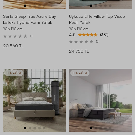
Serta Sleep True Azure Bay
Uykucu Elite Pillow Top Visco
Lateks Hybrid Form Yatak
Pedli Yatak
90 x 190
cm
90 x 190
cm
4.5
(381)
0
0
20.560 TL
24.750 TL
Online Özel
Online Özel