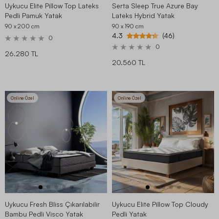
Uykucu Elite Pillow Top Lateks
Serta Sleep True Azure Bay
Pedli Pamuk Yatak
Lateks Hybrid Yatak
90 x 200
cm
90 x 190
cm
4.3
(46)
0
0
26.280 TL
20.560 TL
Online Özel
Online Özel
Uykucu Fresh Bliss Çıkarılabilir
Uykucu Elite Pillow Top Cloudy
Bambu Pedli Visco Yatak
Pedli Yatak