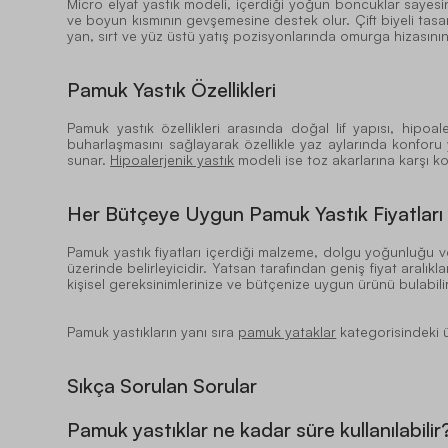
Micro elyaf yastık modeli, içerdiği yoğun boncuklar sayesi
ve boyun kısmının gevşemesine destek olur. Çift biyeli tasa
yan, sırt ve yüz üstü yatış pozisyonlarında omurga hizasını
Pamuk Yastık Özellikleri
Pamuk yastık özellikleri arasında doğal lif yapısı, hipoa
buharlaşmasını sağlayarak özellikle yaz aylarında konforu 
sunar.
Hipoalerjenik yastık
modeli ise toz akarlarına karşı ko
Her Bütçeye Uygun Pamuk Yastık Fiyatları
Pamuk yastık fiyatları
içerdiği malzeme, dolgu yoğunluğu ve d
üzerinde belirleyicidir. Yatsan tarafından geniş fiyat aralık
kişisel gereksinimlerinize ve bütçenize uygun ürünü bulabilir
Pamuk yastıkların yanı sıra
pamuk yataklar
kategorisindeki ür
Sıkça Sorulan Sorular
Pamuk yastıklar ne kadar süre kullanılabilir