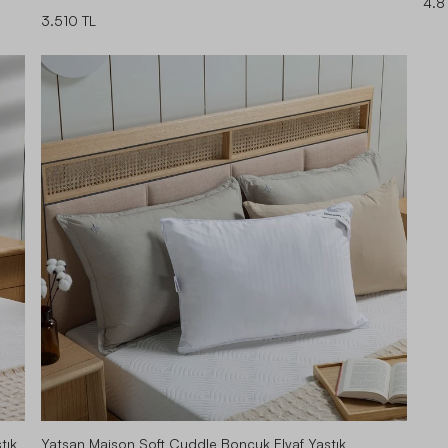
4.8
3.510 TL
tık
Yatsan Maison Soft Cuddle Boncuk Elyaf Yastık