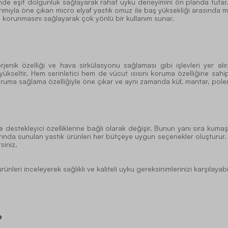
nde eşit dolgunluk sağlayarak rahat uyku deneyimini ön planda tutar.
rımıyla öne çıkan micro elyaf yastık omuz ile baş yüksekliği arasında 
n korunmasını sağlayarak çok yönlü bir kullanım sunar.
lerjenik özelliği ve hava sirkülasyonu sağlaması gibi işlevleri yer a
yükseltir. Hem serinletici hem de vücut ısısını koruma özelliğine sah
ruma sağlama özelliğiyle öne çıkar ve aynı zamanda küf, mantar, polen ve
estekleyici özelliklerine bağlı olarak değişir. Bunun yanı sıra kumaş s
larında sunulan yastık ürünleri her bütçeye uygun seçenekler oluşturur.
siniz.
ünleri inceleyerek sağlıklı ve kaliteli uyku gereksinimlerinizi karşılayabil
?