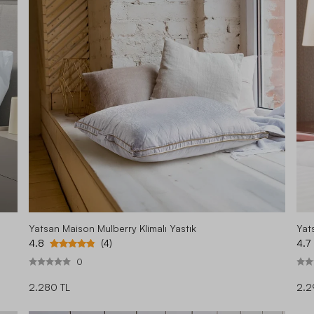
Yatsan Maison Mulberry Klimalı Yastık
Yats
4.8
4.7
(4)
0
2.280 TL
2.2