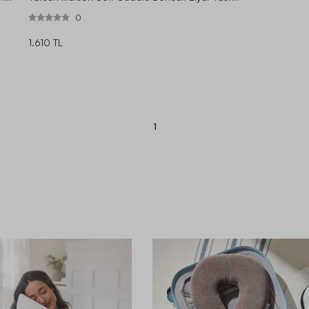
0
1.610 TL
1