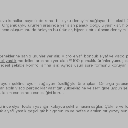
 hava kanalları sayesinde rahat bir uyku deneyimi sağlayan bir tekst
 Organik uyku ürünleri arasında yer alan pamuk dolgulu yastıklar, hipo
e nem oluşumunu da önleyen bu ürünler, hijyenik bir kullanım deneyimi 
eneklerine sahip ürünler yer alır. Micro elyaf, boncuk elyaf ve visco pa
li yastık
modelleri arasında yer alan %100 pamuklu ürünler yumuşak kılıf
ını ideal şekilde kontrol altına alır. Ayrıca uzun süre formunu koruya
boyun şekline uyum sağlayan özelliğiyle öne çıkar. Omurga yapıs
rılabilir visco parçacıklar yastığın yüksekliğine ve sertliğine uygun şek
ullanım esnasında esnekliğini korur.
ki ince elyaf topları yastığın kolayca şekil almasını sağlar. Çökme 
elyaflı yastık çeşidi şık bir görünüm ve nefes alabilen bir yüzey sun