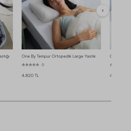
stığı
One By Tempur Ortopedik Large Yastık
One By Tem
0
4.820 TL
4.450 TL