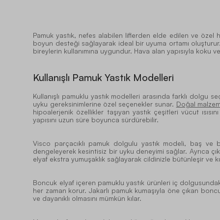
Pamuk yastık, nefes alabilen liflerden elde edilen ve özel
boyun desteği sağlayarak ideal bir uyuma ortamı oluşturur.
bireylerin kullanımına uygundur. Hava alan yapısıyla koku v
Kullanışlı Pamuk Yastık Modelleri
Kullanışlı pamuklu yastık modelleri arasında farklı dolgu seç
uyku gereksinimlerine özel seçenekler sunar.
Doğal malzeme
hipoalerjenik özellikler taşıyan yastık çeşitleri vücut ısıs
yapısını uzun süre boyunca sürdürebilir.
Visco parçacıklı pamuk dolgulu yastık modeli, baş ve 
dengeleyerek kesintisiz bir uyku deneyimi sağlar. Ayrıca çıka
elyaf ekstra yumuşaklık sağlayarak cildinizle bütünleşir ve k
Boncuk elyaf içeren pamuklu yastık ürünleri iç dolgusunda
her zaman korur. Jakarlı pamuk kumaşıyla öne çıkan boncuk 
ve dayanıklı olmasını mümkün kılar.