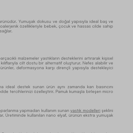
il ürünüdür. Yumuşak dokusu ve doğal yapısıyla ideal baş ve
alerjenik özellikleriyle bebek, çocuk ve hassas cilde sahip
sağlar.
rçacıklı malzemeler yastıkların desteklerini artırarak kişisel
larıyla cilt dostu bir alternatif oluşturur. Nefes alabilir ve
n ürünler, deformasyona karşı dirençli yapısıyla destekleyici
ına ideal destek sunan ürün aynı zamanda kan basıncını
ilde tercihlerinizi özelleştirir. Pamuk kumaşla birleşen micro
ve toparlanma yapmadan kullanım sunan
yastık modelleri
şeklini
ar. Üretiminde kullanılan nano elyaf, ürünün ekstra yumuşak