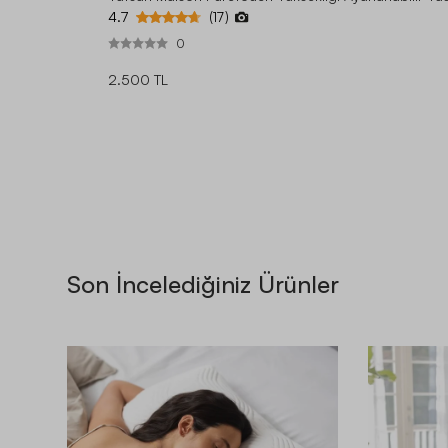
4.7
(17)
0
2.500 TL
Son İncelediğiniz Ürünler