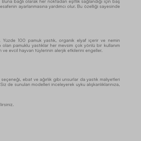
 Buna bağlı olarak her noktadan eşitlik sağlandığı için baş
mesafenin ayarlanmasına yardımcı olur. Bu özelliği sayesinde
lır. Yüzde 100 pamuk yastık, organik elyaf içerir ve nemin
ip olan pamuklu yastıklar her mevsim çok yönlü bir kullanım
 evcil hayvan tüylerinin alerjik etkilerini engeller.
eçeneği, ebat ve ağırlık gibi unsurlar da yastık maliyetleri
 Siz de sunulan modelleri inceleyerek uyku alışkanlıklarınıza,
irsiniz.