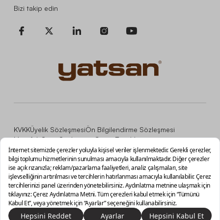
Bizi takip edin
KVKK
Üyelik Sözleşmesi
Ön Bilgilendirme Sözleşmesi
Mesafeli Satış Sözleşmesi
Çerez Tercihleri
Copyright © 2026, İNCİ MOBİLYA MALZEMELERİ TİCARET
VE SANAYİ A.Ş.