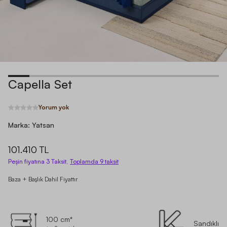
Capella Set
Yorum yok
Marka:
Yatsan
101.410 TL
Peşin fiyatına 3 Taksit,
Toplamda
9
taksit
Baza + Başlık Dahil Fiyattır
100 cm*
Sandıklı