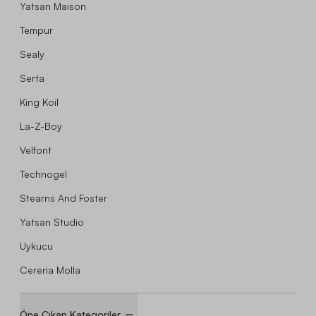
Yatsan Maison
Tempur
Sealy
Serta
King Koil
La-Z-Boy
Velfont
Technogel
Stearns And Foster
Yatsan Studio
Uykucu
Cereria Molla
Öne Çıkan Kategoriler