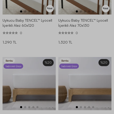
Uykucu Baby TENCEL™ Lyocell
Uykucu Baby TENCEL™ Lyocell
İçerikli Alez 60x120
İçerikli Alez 70x130
0
0
1.290 TL
1.320 TL
Bambu
Bambu
%20
%20
İndirimli Ürün
İndirimli Ürün