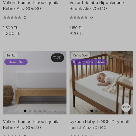
Velfont Bambu Hipoalerjenik
Velfont Bambu Hipoalerjenik
Bebek Alez 80x180
Bebek Alez 70x140
0
0
1.500 TL
1.150 TL
1.200 TL
920 TL
Bambu
Online Özel
%20
İndirimli Ürün
İkili Alımda %35 İndirim
Velfont Bambu Hipoalerjenik
Uykucu Baby TENCEL™ Lyocell
Bebek Alez 80x140
İçerikli Alez 70x140