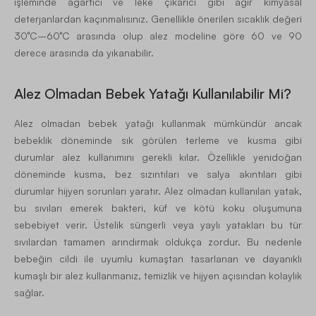
işleminde ağartıcı ve leke çıkarıcı gibi ağır kimyasal
deterjanlardan kaçınmalısınız. Genellikle önerilen sıcaklık değeri
30°C–60°C arasında olup alez modeline göre 60 ve 90
derece arasında da yıkanabilir.
Alez Olmadan Bebek Yatağı Kullanılabilir Mi?
Alez olmadan bebek yatağı kullanmak mümkündür ancak
bebeklik döneminde sık görülen terleme ve kusma gibi
durumlar alez kullanımını gerekli kılar. Özellikle yenidoğan
döneminde kusma, bez sızıntıları ve salya akıntıları gibi
durumlar hijyen sorunları yaratır. Alez olmadan kullanılan yatak,
bu sıvıları emerek bakteri, küf ve kötü koku oluşumuna
sebebiyet verir. Üstelik süngerli veya yaylı yatakları bu tür
sıvılardan tamamen arındırmak oldukça zordur. Bu nedenle
bebeğin cildi ile uyumlu kumaştan tasarlanan ve dayanıklı
kumaşlı bir alez kullanmanız, temizlik ve hijyen açısından kolaylık
sağlar.