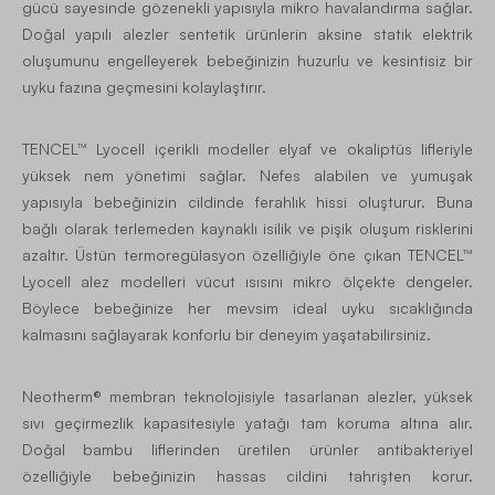
gücü sayesinde gözenekli yapısıyla mikro havalandırma sağlar.
Doğal yapılı alezler sentetik ürünlerin aksine statik elektrik
oluşumunu engelleyerek bebeğinizin huzurlu ve kesintisiz bir
uyku fazına geçmesini kolaylaştırır.
TENCEL™ Lyocell içerikli modeller elyaf ve okaliptüs lifleriyle
yüksek nem yönetimi sağlar. Nefes alabilen ve yumuşak
yapısıyla bebeğinizin cildinde ferahlık hissi oluşturur. Buna
bağlı olarak terlemeden kaynaklı isilik ve pişik oluşum risklerini
azaltır. Üstün termoregülasyon özelliğiyle öne çıkan TENCEL™
Lyocell alez modelleri vücut ısısını mikro ölçekte dengeler.
Böylece bebeğinize her mevsim ideal uyku sıcaklığında
kalmasını sağlayarak konforlu bir deneyim yaşatabilirsiniz.
Neotherm® membran teknolojisiyle tasarlanan alezler, yüksek
sıvı geçirmezlik kapasitesiyle yatağı tam koruma altına alır.
Doğal bambu liflerinden üretilen ürünler antibakteriyel
özelliğiyle bebeğinizin hassas cildini tahrişten korur.