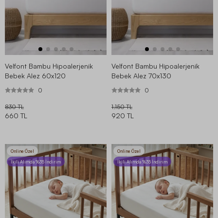
Velfont Bambu Hipoalerjenik
Velfont Bambu Hipoalerjenik
Bebek Alez 60x120
Bebek Alez 70x130
0
0
830 TL
1.150 TL
660 TL
920 TL
Online Özel
Online Özel
İkili Alımda %35 İndirim
İkili Alımda %35 İndirim