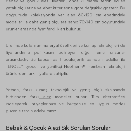
Bebek ve çocuk alezi fiyatları, öncelikli olarak tercih edilen
yatak ölçülerine ve ebat kriterlerine göre değişiklik gösterir. Bu
doğrultuda koleksiyonda yer alan 60x120 cm ebadındaki
modeller ile daha geniş ölçülere sahip 70x140 cm boyutundaki
ürünler arasında fiyat farklılıkları bulunur.
Üretimde kullanılan materyal özellikleri ve kumaş teknolojileri de
fiyatlandırma politikasını belirleyen diğer temel unsurlar
arasındadır. Bu kapsamda hipoalerjenik bambu modeller ile
TENCEL™ Lyocell ve yenilikçi Neotherm® membran teknolojili
ürünlerden farklı fiyatlara sahiptir.
Yatsan, farklı kumaş teknolojili ve geniş ölçü skalasında
birbirinden farklı
alez
modelleri sunar. Tüm alternatifleri
inceleyerek ihtiyaçlarınıza ve bütçenize en uygun modeli
güvenle tercih edebilirsiniz.
Bebek & Çocuk Alezi Sık Sorulan Sorular