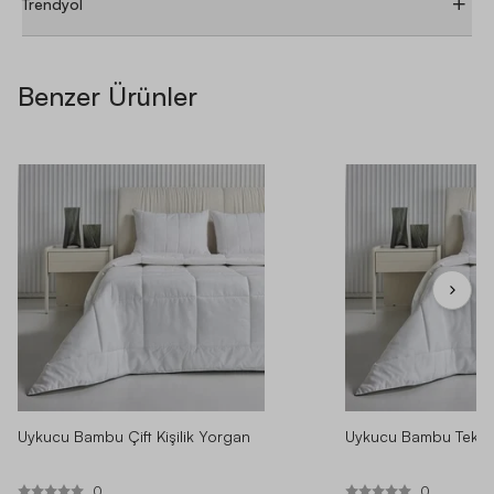
Trendyol
Benzer Ürünler
ÜRÜN YORUMLARI
ÜRÜN SORULARI
Tüm Yorumlar 4.70 / 5 (9 Yorum)
Fotoğraflı Yorumlar
SIRALAMA
KONU
⚲
Uykucu Bambu Çift Kişilik Yorgan
Uykucu Bambu Tek Ki
0
0