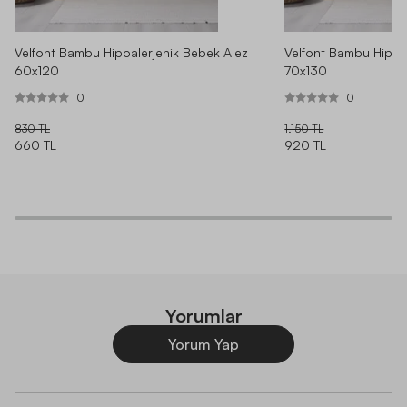
Velfont Bambu Hipoalerjenik Bebek Alez
Velfont Bambu Hipoa
60x120
70x130
0
0
830 TL
1.150 TL
660 TL
920 TL
Yorumlar
Yorum Yap