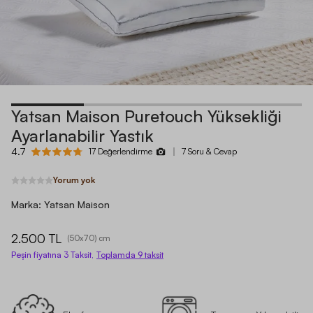
Yatsan Maison Puretouch Yüksekliği
Ayarlanabilir Yastık
4.7
17 Değerlendirme
7 Soru & Cevap
Yorum yok
Marka:
Yatsan Maison
2.500 TL
(
50x70
) cm
Peşin fiyatına 3 Taksit,
Toplamda
9
taksit