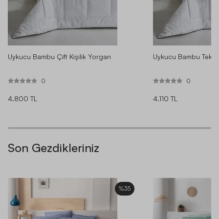
SIRALAMA
KONU
⚲
Uykucu Bambu Çift Kişilik Yorgan
Uykucu Bambu Tek Ki
0
0
Çok güzel bir yastık. Boyun ağrılarıma ilk günden azalttı.
4.800 TL
4.110 TL
Tavsiye ederim. Satıcı orijinal kutu dışında büyük bir kutuda
gayet korunaklı bir şekilde göndermiş. Teşekkür ederim
**** ****
|
27.04.2026
|
·
Son Gezdikleriniz
Keşke daha önce alsaydım, çok yastık denedim ama bunun
kadar iyi memnun olduğum ve ağrılarımı azaltan bir yastık
kullanmadım. Çok iyi
%35
E** K** A**
|
25.02.2026
|
·