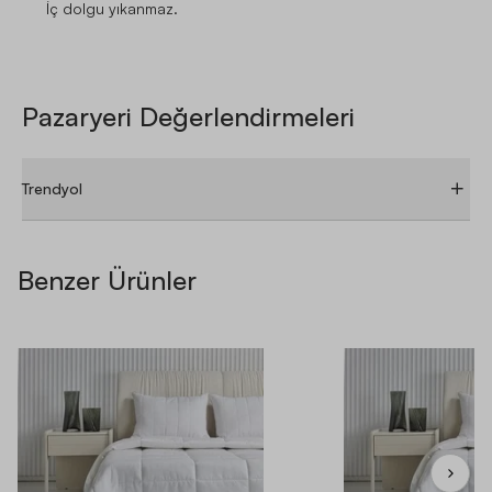
İç dolgu yıkanmaz.
Pazaryeri Değerlendirmeleri
Trendyol
Benzer Ürünler
ÜRÜN YORUMLARI
ÜRÜN SORULARI
Tüm Yorumlar 4.30 / 5 (5 Yorum)
Fotoğraflı Yorumlar