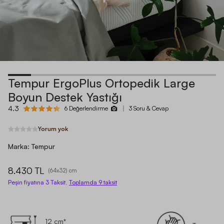
Tempur ErgoPlus Ortopedik Large
Boyun Destek Yastığı
4.3
6 Değerlendirme
3 Soru & Cevap
Yorum yok
Marka:
Tempur
8.430 TL
(
64x32
) cm
Peşin fiyatına 3 Taksit,
Toplamda
9
taksit
12 cm*