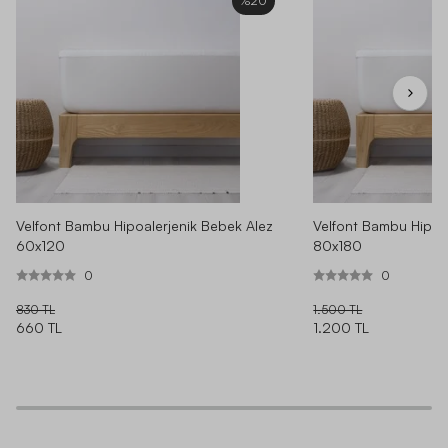
%20
**** ****
|
06.09.2024
|
·
DAHA FAZLA YORUM GÖSTER
Velfont Bambu Hipoalerjenik Bebek Alez
Velfont Bambu Hipoa
60x120
80x180
0
0
830 TL
1.500 TL
660 TL
1.200 TL